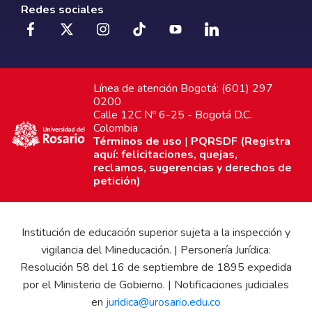
Redes sociales
Línea de atención Bogotá: (601) 297
0200
Calle 12C Nº 6-25 - Bogotá D.C.
Colombia
Términos de uso
|
PQRSDF (Registra
aquí: felicitaciones, quejas,
reclamos, sugerencias y derechos de
petición)
Institución de educación superior sujeta a la inspección y
vigilancia del Mineducación. | Personería Jurídica:
Resolución 58 del 16 de septiembre de 1895 expedida
por el Ministerio de Gobierno. | Notificaciones judiciales
en
juridica@urosario.edu.co