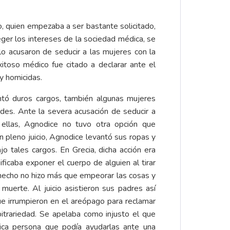
, quien empezaba a ser bastante solicitado,
ger los intereses de la sociedad médica, se
o acusaron de seducir a las mujeres con la
itoso médico fue citado a declarar ante el
 y homicidas.
ntó duros cargos, también algunas mujeres
des. Ante la severa acusación de seducir a
ellas, Agnodice no tuvo otra opción que
En pleno juicio, Agnodice levantó sus ropas y
o tales cargos. En Grecia, dicha acción era
gnificaba exponer el cuerpo de alguien al tirar
hecho no hizo más que empeorar las cosas y
uerte. Al juicio asistieron sus padres así
 irrumpieron en el areópago para reclamar
bitrariedad. Se apelaba como injusto el que
nica persona que podía ayudarlas ante una