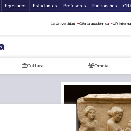
Secundario
Gu
Egresados
Estudiantes
Profesores
Funcionarios
CR
Navegación prin
La Universidad
Oferta académica
UR interna
a
Cultura
Omnia