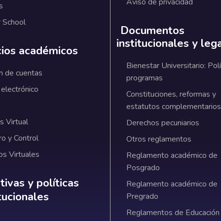
Aviso de privacidad
s
 School
Documentos
institucionales y leg
cios académicos
Bienestar Universitario: Polí
n de cuentas
programas
 electrónico
Constituciones, reformas y
estatutos complementarios
 Virtual
Derechos pecuniarios
ro y Control
Otros reglamentos
os Virtuales
Reglamento académico de
Posgrado
ativas y políticas institucionales
ivas y políticas
Reglamento académico de
itucionales
Pregrado
Reglamentos de Educación