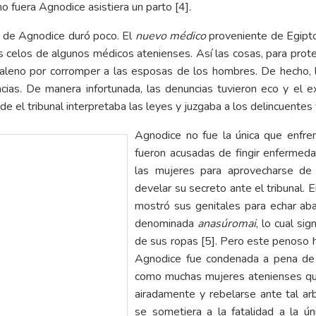
o fuera Agnodice asistiera un parto [4].
te de Agnodice duró poco. El
nuevo médico
proveniente de Egipto
s celos de algunos médicos atenienses. Así las cosas, para prote
aleno por corromper a las esposas de los hombres. De hecho, l
cias. De manera infortunada, las denuncias tuvieron eco y el ex
e el tribunal interpretaba las leyes y juzgaba a los delincuentes
Agnodice no fue la única que enfre
fueron acusadas de fingir enfermeda
las mujeres para aprovecharse de 
develar su secreto ante el tribunal. 
mostró sus genitales para echar abaj
denominada
anasúromai
, lo cual si
de sus ropas [5]. Pero este penoso 
Agnodice fue condenada a pena de m
como muchas mujeres atenienses que
airadamente y rebelarse ante tal ar
se sometiera a la fatalidad a la ú