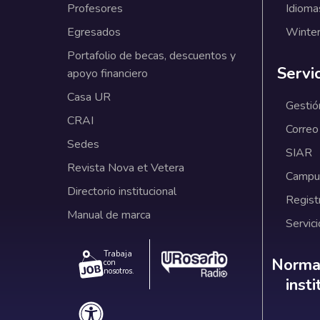
Profesores
Idioma
Egresados
Winter
Portafolio de becas, descuentos y
Servi
apoyo financiero
Casa UR
Gestió
CRAI
Correo
Sedes
SIAR
Revista Nova et Vetera
Campus
Directorio institucional
Regist
Manual de marca
Servici
Trabaja
Norm
Normat
con
nosotros.
inst