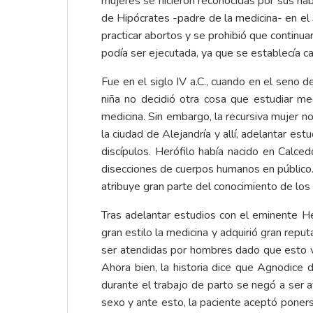
mujeres se hicieron reconocidas por sus habi
de Hipócrates -padre de la medicina- en el
practicar abortos y se prohibió que continua
podía ser ejecutada, ya que se establecía ca
Fue en el siglo IV a.C., cuando en el seno 
niña no decidió otra cosa que estudiar me
medicina. Sin embargo, la recursiva mujer n
la ciudad de Alejandría y allí, adelantar e
discípulos. Herófilo había nacido en Calced
disecciones de cuerpos humanos en público. 
atribuye gran parte del conocimiento de los
Tras adelantar estudios con el eminente Her
gran estilo la medicina y adquirió gran repu
ser atendidas por hombres dado que esto vu
Ahora bien, la historia dice que Agnodice d
durante el trabajo de parto se negó a ser 
sexo y ante esto, la paciente aceptó poners