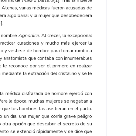
informal de
maia
o
partera
[1]. Tras la muerte
n Atenas, varias médicas fueron acusadas de
o era algo banal y la mujer que desobedeciera
].
or nombre
Agnodice
. Al crecer, la excepcional
racticar curaciones y mucho más ejercer la
ello y vestirse de hombre para tomar rumbo a
co y anatomista que contaba con innumerables
e le reconoce por ser el primero en realizar
ediante la extracción del cristalino y se le
, la médica disfrazada de hombre ejerció con
a. Para la época, muchas mujeres se negaban a
que los hombres las asistieran en el parto.
o un día, una mujer que corría grave peligro
 otra opción que descubrir el secreto de su
miento se extendió rápidamente y se dice que