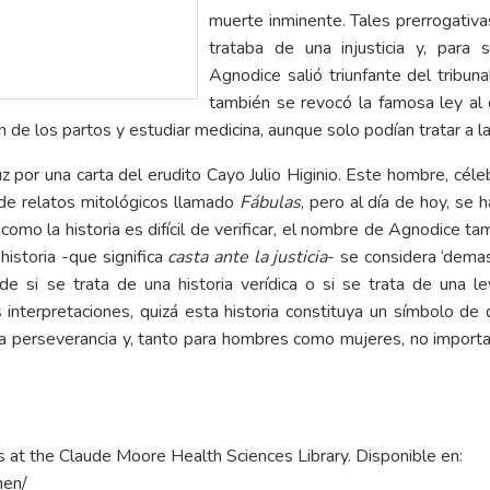
muerte inminente. Tales prerrogativ
trataba de una injusticia y, para
Agnodice salió triunfante del tribuna
también se revocó la famosa ley al 
ón de los partos y estudiar medicina, aunque solo podían tratar a l
 por una carta del erudito Cayo Julio Higinio. Este hombre, célebre
de relatos mitológicos llamado
Fábulas
, pero al día de hoy, se 
 como la historia es difícil de verificar, el nombre de Agnodice t
historia -que significa
casta ante la justicia
- se considera ‘demas
de si se trata de una historia verídica o si se trata de una l
s interpretaciones, quizá esta historia constituya un símbolo de
a perseverancia y, tanto para hombres como mujeres, no importa 
ions at the Claude Moore Health Sciences Library. Disponible en:
men/