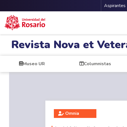
Menu 
Aspirantes
Pasar al contenido principal
Revista Nova et Veter
Museo UR
Columnistas
Omnia