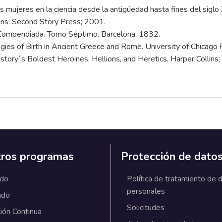
las mujeres en la ciencia desde la antigüedad hasta fines del siglo
ians. Second Story Press; 2001.
al Compendiada. Tomo Séptimo. Barcelona; 1832.
es of Birth in Ancient Greece and Rome. University of Chicago 
istory´s Boldest Heroines, Hellions, and Heretics. Harper Collins
ros programas
Protección de dato
ado
Política de tratamiento de 
personales
ado
Solicitudes
ión Continua