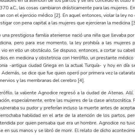
lidades en la atención de los partos y se les concedió el título 
 370 a.C., las cosas cambiaron drásticamente para las mujeres. E
ran con el ejercicio médico [2]. En aquel entonces, violar la ley n
stigar con pena capital a las mujeres que ejercieran la medicina [3
de una prestigiosa familia ateniense nació una niña que llevaba p
dicina, pero para ese momento, la ley prohibía a las mujeres p
o vio en ello un obstáculo. Se dispuso, entonces, a cortar su cab
studios en medicina y obstetricia con Herófilo, un prestante médi
onia -antigua ciudad Griega en la actual Turquía- y hoy en día s
Además, se dice que fue quien operó por primera vez la catarata m
 nervios y las membranas del cerebro [4].
ófilo, la valiente Agnodice regresó a la ciudad de Atenas. Allí
tación, especialmente, entre las mujeres de la clase aristocrátic
lneraba su pudor y preferían incluso la muerte antes de aceptar 
errochaba habilidad en el arte de la atención de los partos, per
atendida por quien pensaba que era un hombre. Agnodice no tuvo
e en sus manos y se libró de morir. El relato de dicho aconteci