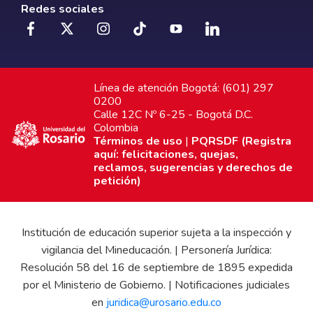
Redes sociales
Línea de atención Bogotá: (601) 297
0200
Calle 12C Nº 6-25 - Bogotá D.C.
Colombia
Términos de uso
|
PQRSDF (Registra
aquí: felicitaciones, quejas,
reclamos, sugerencias y derechos de
petición)
Institución de educación superior sujeta a la inspección y
vigilancia del Mineducación. | Personería Jurídica:
Resolución 58 del 16 de septiembre de 1895 expedida
por el Ministerio de Gobierno. | Notificaciones judiciales
en
juridica@urosario.edu.co