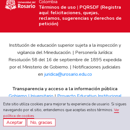
Colombia
Términos de uso
|
PQRSDF (Registra
aquí: felicitaciones, quejas,
reclamos, sugerencias y derechos de
petición)
Institución de educación superior sujeta a la inspección y
vigilancia del Mineducación. | Personería Jurídica:
Resolución 58 del 16 de septiembre de 1895 expedida
por el Ministerio de Gobierno. | Notificaciones judiciales
en
juridica@urosario.edu.co
Transparencia y acceso a la información pública
Gobierno Universitario
|
Proyecto Educativo Institucional
|
Informe de Gestión
|
Boletín Estadístico
|
Régimen
Este sitio utiliza cookies para mejorar tu experiencia de usuario. Si sigues
Tributario
|
Estados Financieros
|
Código de Ética
|
Canal
navegando por el sitio, entendemos que aceptas estos términos.
Ver
política de cookies
de Integridad UR
Aceptar
No, gracias