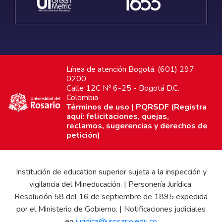
Línea de atención Bogotá: (601) 297
0200
Calle 12C Nº 6-25 - Bogotá D.C.
Colombia
Términos de uso
|
PQRSDF (Registra
aquí: felicitaciones, quejas,
reclamos, sugerencias y derechos de
petición)
Institución de education superior sujeta a la inspección y
vigilancia del Mineducación. | Personería Jurídica:
Resolución 58 del 16 de septiembre de 1895 expedida
por el Ministerio de Gobierno. | Notificaciones judiciales
en
juridica@urosario.edu.co