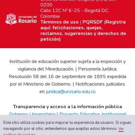
0200
Calle 12C Nº 6-25 - Bogotá D.C.
Colombia
Términos de uso
|
PQRSDF (Registra
aquí: felicitaciones, quejas,
reclamos, sugerencias y derechos de
petición)
Institución de educación superior sujeta a la inspección y
vigilancia del Mineducación. | Personería Jurídica:
Resolución 58 del 16 de septiembre de 1895 expedida
por el Ministerio de Gobierno. | Notificaciones judiciales
en
juridica@urosario.edu.co
Transparencia y acceso a la información pública
Gobierno Universitario
|
Proyecto Educativo Institucional
|
Informe de Gestión
|
Boletín Estadístico
|
Régimen
Este sitio utiliza cookies para mejorar tu experiencia de usuario. Si sigues
Tributario
|
Estados Financieros
|
Código de Ética
|
Canal
navegando por el sitio, entendemos que aceptas estos términos.
Ver
política de cookies