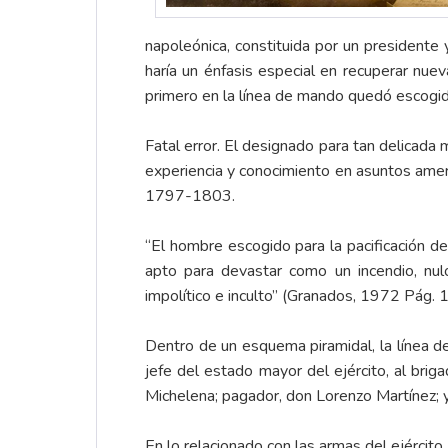
napoleónica, constituida por un presidente 
haría un énfasis especial en recuperar nu
primero en la línea de mando quedó escogid
Fatal error. El designado para tan delicada
experiencia y conocimiento en asuntos amer
1797-1803.
“El hombre escogido para la pacificación d
apto para devastar como un incendio, nulo
impolítico e inculto” (Granados, 1972 Pág. 
Dentro de un esquema piramidal, la línea d
jefe del estado mayor del ejército, al briga
Michelena; pagador, don Lorenzo Martínez; y c
En lo relacionado con las armas del ejército