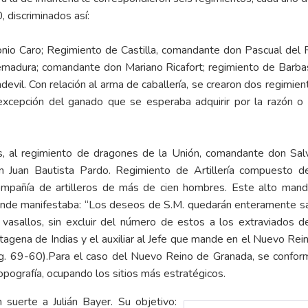
 discriminados así:
o Caro; Regimiento de Castilla, comandante don Pascual del R
remadura; comandante don Mariano Ricafort; regimiento de Barbas
vil. Con relación al arma de caballería, se crearon dos regimie
cepción del ganado que se esperaba adquirir por la razón o l
, al regimiento de dragones de la Unión, comandante don Salv
 Juan Bautista Pardo. Regimiento de Artillería compuesto de 
ompañía de artilleros de más de cien hombres. Este alto mand
donde manifestaba: “Los deseos de S.M. quedarán enteramente sa
sallos, sin excluir del número de estos a los extraviados d
rtagena de Indias y el auxiliar al Jefe que mande en el Nuevo Re
g. 69-60).Para el caso del Nuevo Reino de Granada, se conform
pografía, ocupando los sitios más estratégicos.
suerte a Julián Bayer. Su objetivo: