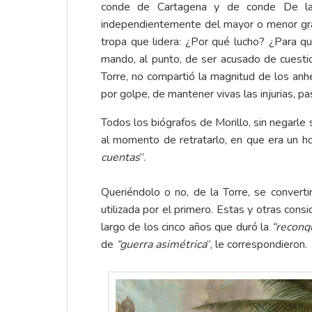
conde de Cartagena y de conde De la P
independientemente del mayor o menor gra
tropa que lidera: ¿Por qué lucho? ¿Para qu
mando, al punto, de ser acusado de cuesti
Torre, no compartió la magnitud de los anh
por golpe, de mantener vivas las injurias, pa
Todos los biógrafos de Morillo, sin negarle s
al momento de retratarlo, en que era un ho
cuentas
”.
Queriéndolo o no, de la Torre, se converti
utilizada por el primero. Estas y otras cons
largo de los cinco años que duró la
“reconq
de
“guerra asimétrica
”, le correspondieron.