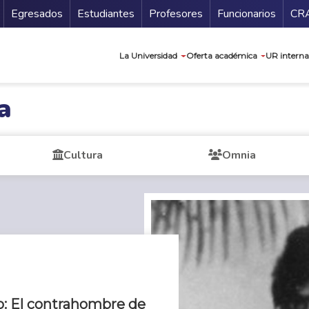
Secundario
Gu
Egresados
Estudiantes
Profesores
Funcionarios
CR
Navegación prin
La Universidad
Oferta académica
UR interna
a
Cultura
Omnia
o: El contrahombre de