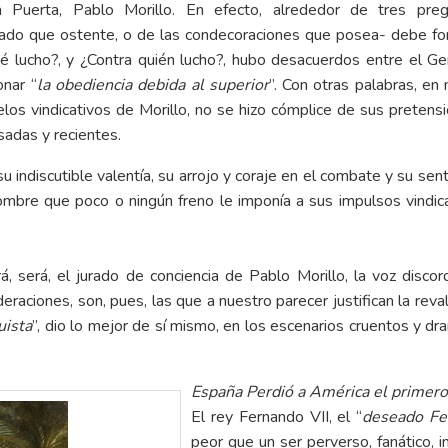
uerta, Pablo Morillo. En efecto, alrededor de tres preg
do que ostente, o de las condecoraciones que posea- debe for
é lucho?, y ¿Contra quién lucho?, hubo desacuerdos entre el Gen
onar “
la obediencia debida al superior
”. Con otras palabras, en
elos vindicativos de Morillo, no se hizo cómplice de sus pretens
sadas y recientes.
u indiscutible valentía, su arrojo y coraje en el combate y su sen
mbre que poco o ningún freno le imponía a sus impulsos vindicati
rá, será, el jurado de conciencia de Pablo Morillo, la voz disco
ideraciones, son, pues, las que a nuestro parecer justifican la rev
uista
”, dio lo mejor de sí mismo, en los escenarios cruentos y 
España Perdió a América el primero
El rey Fernando VII, el “
deseado Fe
peor que un ser perverso, fanático, in