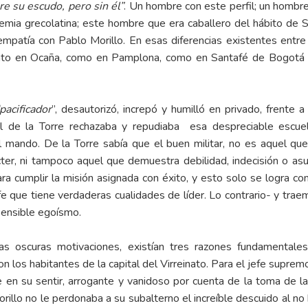
e su escudo, pero sin él”
. Un hombre con este perfil; un hombre
demia grecolatina; este hombre que era caballero del hábito de 
empatía con Pablo Morillo. En esas diferencias existentes entre 
 tanto en Ocaña, como en Pamplona, como en Santafé de Bogotá
“pacificador
”, desautorizó, increpó y humilló en privado, frente a
l de la Torre rechazaba y repudiaba esa despreciable escuela
del mando. De la Torre sabía que el buen militar, no es aquel qu
ter, ni tampoco aquel que demuestra debilidad, indecisión o asu
a cumplir la misión asignada con éxito, y esto solo se logra con
e que tiene verdaderas cualidades de líder. Lo contrario- y trae
nsensible egoísmo.
ras oscuras motivaciones, existían tres razones fundamenta
n los habitantes de la capital del Virreinato. Para el jefe suprem
e en su sentir, arrogante y vanidoso por cuenta de la toma de l
rillo no le perdonaba a su subalterno el increíble descuido al 