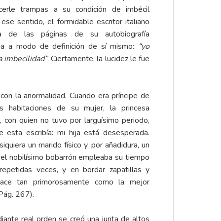
erle trampas a su condición de imbécil
ese sentido, el formidable escritor italiano
a de las páginas de su autobiografía
aba a modo de definición de sí mismo:
“yo
a imbecilidad”
. Ciertamente, la lucidez le fue
 con la anormalidad. Cuando era príncipe de
s habitaciones de su mujer, la princesa
 con quien no tuvo por larguísimo periodo,
e esta escribía: mi hija está desesperada.
uiera un marido físico y, por añadidura, un
í el nobilísimo bobarrón empleaba su tiempo
repetidas veces, y en bordar zapatillas y
 hace tan primorosamente como la mejor
Pág. 267).
iante real orden se creó una junta de altos