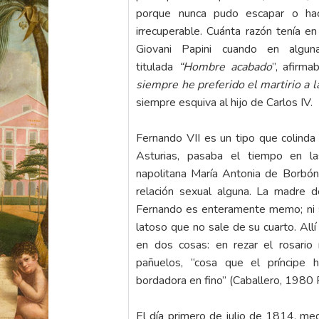
porque nunca pudo escapar o hac
irrecuperable. Cuánta razón tenía en 
Giovani Papini cuando en algun
titulada
“Hombre acabado
”, afirm
siempre he preferido el martirio a l
siempre esquiva al hijo de Carlos IV.
Fernando VII es un tipo que colinda
Asturias, pasaba el tiempo en la
napolitana María Antonia de Borbón,
relación sexual alguna. La madre d
Fernando es enteramente memo; ni siq
latoso que no sale de su cuarto. All
en dos cosas: en rezar el rosario 
pañuelos, “cosa que el príncipe
bordadora en fino” (Caballero, 1980 
El día primero de julio de 1814, med