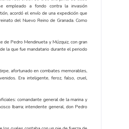
rse empleado a fondo contra la invasión
stión, acordó el envío de una expedición que
irreinato del Nuevo Reino de Granada. Como
orte de Pedro Mendinueta y Múzquiz, con gran
de la que fue mandatario durante el periodo
estirpe, afortunado en combates memorables,
dos. Era inteligente, feroz, falso, cruel,
ficiales: comandante general de la marina y
ancisco Ibarra; intendente general, don Pedro
de los cuales contaba con un pie de fuerza de