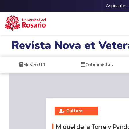
Menu 
Aspirantes
Pasar al contenido principal
Revista Nova et Veter
Museo UR
Columnistas
Cultura
Miguel de la Torre y Pand