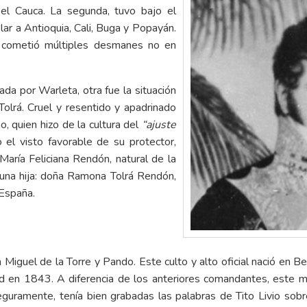
 el Cauca. La segunda, tuvo bajo el
ar a Antioquia, Cali, Buga y Popayán.
s, cometió múltiples desmanes no en
ada por Warleta, otra fue la situación
olrá. Cruel y resentido y apadrinado
o, quien hizo de la cultura del
“ajuste
o el visto favorable de su protector,
María Feliciana Rendón, natural de la
 una hija: doña Ramona Tolrá Rendón,
 España.
guel de la Torre y Pando. Este culto y alto oficial nació en Ber
d en 1843. A diferencia de los anteriores comandantes, este mili
eguramente, tenía bien grabadas las palabras de Tito Livio sob