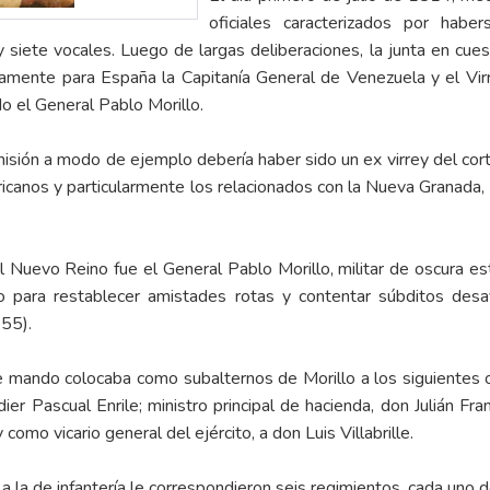
oficiales caracterizados por habe
y siete vocales. Luego de largas deliberaciones, la junta en cue
evamente para España la Capitanía General de Venezuela y el V
o el General Pablo Morillo.
 misión a modo de ejemplo debería haber sido un ex virrey del c
icanos y particularmente los relacionados con la Nueva Granada, 
el Nuevo Reino fue el General Pablo Morillo, militar de oscura 
 para restablecer amistades rotas y contentar súbditos desaveni
155).
e mando colocaba como subalternos de Morillo a los siguientes o
dier Pascual Enrile; ministro principal de hacienda, don Julián Fr
omo vicario general del ejército, a don Luis Villabrille.
, a la de infantería le correspondieron seis regimientos, cada uno 