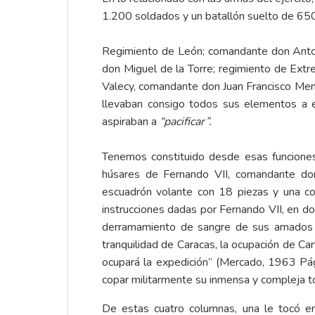
1.200 soldados y un batallón suelto de 650,
Regimiento de León; comandante don Antoni
don Miguel de la Torre; regimiento de Ext
Valecy, comandante don Juan Francisco Mende
llevaban consigo todos sus elementos a ex
aspiraban a
“pacificar”.
Tenemos constituido desde esas funciones
húsares de Fernando VII, comandante don
escuadrón volante con 18 piezas y una c
instrucciones dadas por Fernando VII, en 
derramamiento de sangre de sus amados va
tranquilidad de Caracas, la ocupación de Ca
ocupará la expedición” (Mercado, 1963 Pá
copar militarmente su inmensa y compleja to
De estas cuatro columnas, una le tocó en 