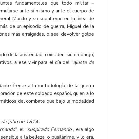
untas fundamentales que todo militar –
mularse ante sí mismo y ante el cuerpo de
eral Morillo y su subalterno en la línea de
 más de un episodio de guerra, Miguel de la
iones más arraigadas, o sea, devolver golpe
tido de la austeridad, coinciden, sin embargo,
vos, a ese vivir para el día del “
ajuste de
rdante frente a la metodología de la guerra
aloración de este soldado español, quien a lo
dramáticos del combate que bajo la modalidad
 de julio de 1814.
rnando
”, el “
suspirado Fernando
”, era algo
sensible a la belleza, o pusilánime, y lo era,