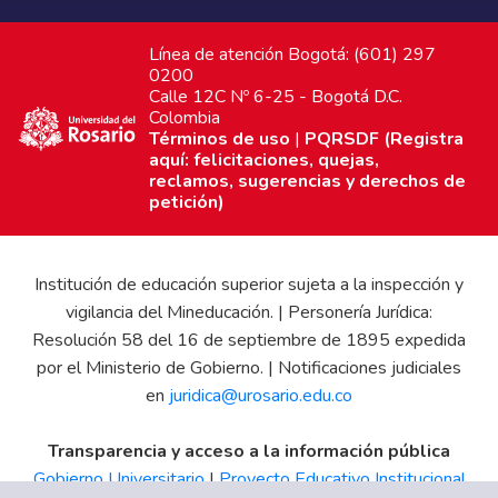
Línea de atención Bogotá: (601) 297
0200
Calle 12C Nº 6-25 - Bogotá D.C.
Colombia
Términos de uso
|
PQRSDF (Registra
aquí: felicitaciones, quejas,
reclamos, sugerencias y derechos de
petición)
Institución de educación superior sujeta a la inspección y
vigilancia del Mineducación. | Personería Jurídica:
Resolución 58 del 16 de septiembre de 1895 expedida
por el Ministerio de Gobierno. | Notificaciones judiciales
en
juridica@urosario.edu.co
Transparencia y acceso a la información pública
Gobierno Universitario
|
Proyecto Educativo Institucional