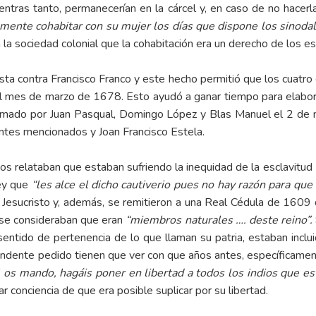
ientras tanto, permanecerían en la cárcel y, en caso de no hacer
emente cohabitar con su mujer los días que dispone los sinoda
la sociedad colonial que la cohabitación era un derecho de los e
ontra Francisco Franco y este hecho permitió que los cuatro e
el mes de marzo de 1678. Esto ayudó a ganar tiempo para elabor
firmado por Juan Pasqual, Domingo López y Blas Manuel el 2 de 
antes mencionados y Joan Francisco Estela.
relataban que estaban sufriendo la inequidad de la esclavitud
Rey que
“les alce el dicho cautiverio pues no hay razón para que
 Jesucristo y, además, se remitieron a una Real Cédula de 1609 
 se consideraban que eran
“miembros naturales …. deste reino”.
l sentido de pertenencia de lo que llaman su patria, estaban incl
ndente pedido tienen que ver con que años antes, específicamen
l os mando, hagáis poner en libertad a todos los indios que es
r conciencia de que era posible suplicar por su libertad.