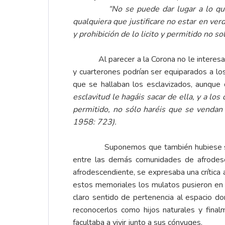
“No se puede dar lugar a lo que inten
qualquiera que justificare no estar en ve
y prohibición de lo licito y permitido no s
Al parecer a la Corona no le interesaba 
y cuarterones podrían ser equiparados a lo
que se hallaban los esclavizados, aunque 
esclavitud le hagáis sacar de ella, y a l
permitido, no sólo haréis que se vendan
1958: 723).
Suponemos que también hubiese sido pro
entre las demás comunidades de afrodesce
afrodescendiente, se expresaba una crítica a
estos memoriales los mulatos pusieron en el i
claro sentido de pertenencia al espacio do
reconocerlos como hijos naturales y finalme
facultaba a vivir junto a sus cónyuges.