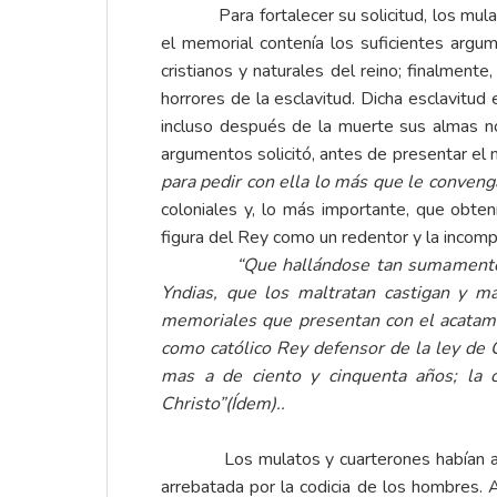
Para fortalecer su solicitud, los mulatos
el memorial contenía los suficientes argu
cristianos y naturales del reino; finalment
horrores de la esclavitud. Dicha esclavitud
incluso después de la muerte sus almas no
argumentos solicitó, antes de presentar el 
para pedir con ella lo más que le conveng
coloniales y, lo más importante, que obte
figura del Rey como un redentor y la incompat
“Que hallándose tan sumamente afligido
Yndias, que los maltratan castigan y m
memoriales que presentan con el acatamie
como católico Rey defensor de la ley de C
mas a de ciento y cinquenta años
; la 
Christo”(Ídem)..
Los mulatos y cuarterones habían asumido
arrebatada por la codicia de los hombres. A