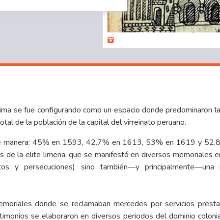
e Lima se fue configurando como un espacio donde predominaron l
tal de la población de la capital del virreinato peruano.
ente manera: 45% en 1593, 42.7% en 1613, 53% en 1619 y 52.8
es de la elite limeña, que se manifestó en diversos memoriales e
entos y persecuciones) sino también—y principalmente—una 
emoriales donde se reclamaban mercedes por servicios prestad
stimonios se elaboraron en diversos periodos del dominio colonia