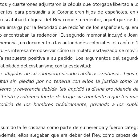
 y cuarterones adjuntaron la cédula que otorgaba libertad a los
mentos para persuadir a la Corona: eran hijos de españoles, en
e, rescataban la figura del Rey como su redentor, aquel que casti
 era amarga por la ferocidad que recibían de los españoles, qui
 encontraban la redención. El segundo memorial incluyó a Joan F
memorial, un documento a las autoridades coloniales: el capítul
a.
Es interesante observar cómo un mulato esclavizado se moviliza
nía respuesta positiva a su pedido. Los argumentos del segund
ibilidad del cristianismo con la esclavitud:
s de su cautiverio siendo católicos cristianos, hijos na
atan sin piedad por no tenerla con ellos la justicia como 
nto y reverencia debida, les impidió la divina providencia 
hristo y columna fuerte de la Iglesia triunfante a que
les man
codicia de los hombres tiránicamente, privando a los supl
 la fe cristiana como parte de su herencia y fueron categóric
demás, ellos alegaban que era deber del Rey, como cabeza de la 