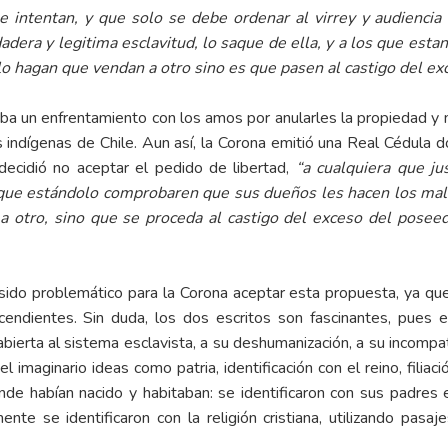
tan, y que solo se debe ordenar al virrey y audiencia en 
rdadera y legitima esclavitud, lo saque de ella, y a los que es
olo hagan que vendan a otro sino es que pasen al castigo del ex
un enfrentamiento con los amos por anularles la propiedad y
s indígenas de Chile. Aun así, la Corona emitió una Real Cédula
decidió no aceptar el pedido de libertad,
“a cualquiera que ju
os que estándolo comprobaren que sus dueños les hacen los malos
 a otro, sino que se proceda al castigo del exceso del pose
blemático para la Corona aceptar esta propuesta, ya que h
ndientes. Sin duda, los dos escritos son fascinantes, pues 
bierta al sistema esclavista, a su deshumanización, a su incompat
maginario ideas como patria, identificación con el reino, filiació
nde habían nacido y habitaban: se identificaron con sus padres 
nte se identificaron con la religión cristiana, utilizando pasaje