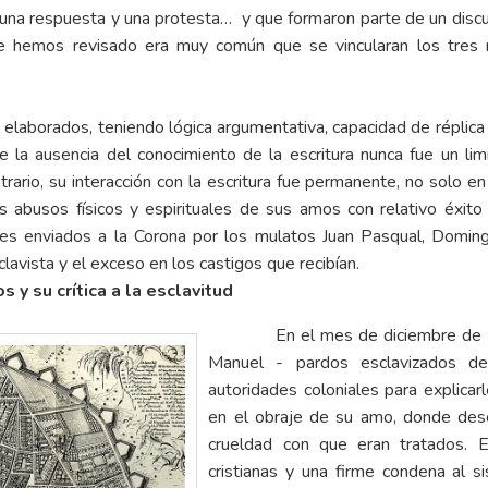
 una respuesta y una protesta… y que formaron parte de un discu
e hemos revisado era muy común que se vincularan los tres ni
elaborados, teniendo lógica argumentativa, capacidad de réplica 
a ausencia del conocimiento de la escritura nunca fue un limi
ario, su interacción con la escritura fue permanente, no solo e
os abusos físicos y espirituales de sus amos con relativo éxi
es enviados a la Corona por los mulatos Juan Pasqual, Domin
avista y el exceso en los castigos que recibían.
 y su crítica a la esclavitud
En el mes de diciembre de
Manuel
- pardos esclavizados de 
autoridades coloniales para explicarl
en el obraje de su amo, donde descr
crueldad con que eran tratados. E
cristianas y una firme condena al s