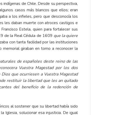
 indígenas de Chile. Desde su perspectiva,
 algunos casos más blancos que ellos; eran
gaba a los infieles, pero que desconocía los
enes les daban muerte con atroces castigos e
rancisco Estela, quien para fortalecer sus
o 29 de la Real Cédula de 1609
que la quiere
ba con tanta facilidad por las instituciones
o memorial giraban en torno a reconocer la
turales de españoles deste reino de las
reconocera Vuestra Magestad por los dos
de Dios que ocurriesen a Vuestra Magestad
de restituir la libertad que les an quitado
icantes del beneficio de la redención de
os al sostener que su libertad había sido
Iglesia, solucionar esa injusticia. De igual