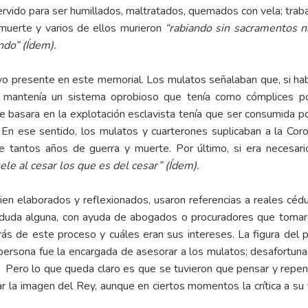
servido para ser humillados, maltratados, quemados con vela; traba
 muerte y varios de ellos murieron
“rabiando sin sacramentos n
ndo” (Ídem).
resente en este memorial. Los mulatos señalaban que, si habí
e mantenía un sistema oprobioso que tenía como cómplices po
se basara en la explotación esclavista tenía que ser consumida p
. En ese sentido, los mulatos y cuarterones suplicaban a la Cor
de tantos años de guerra y muerte. Por último, si era necesar
ele al cesar los que es del cesar” (Ídem).
n elaborados y reflexionados, usaron referencias a reales cédula
n duda alguna, con ayuda de abogados o procuradores que toma
trás de este proceso y cuáles eran sus intereses. La figura de
 persona fue la encargada de asesorar a los mulatos; desafortun
 Pero lo que queda claro es que se tuvieron que pensar y repen
ar la imagen del Rey, aunque en ciertos momentos la crítica a su