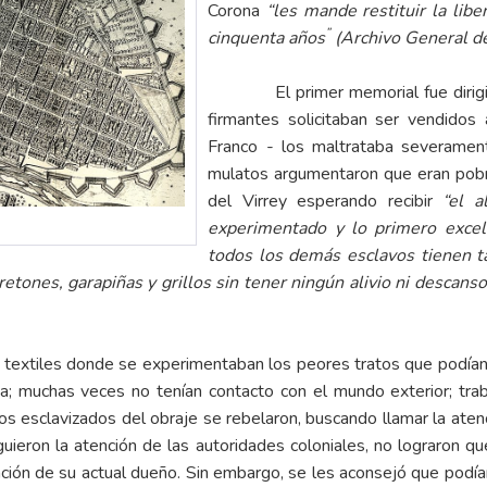
Corona
“les mande restituir la lib
”
cinquenta años
(Archivo General de
El primer memorial fue dirigido 
firmantes solicitaban ser vendidos
Franco - los maltrataba severamen
mulatos argumentaron que eran pobre
del Virrey esperando recibir
“el a
experimentado y lo primero excel
todos los demás esclavos tienen ta
etones, garapiñas y grillos sin tener ningún alivio ni descans
iles donde se experimentaban los peores tratos que podían rec
da; muchas veces no tenían contacto con el mundo exterior; trab
los esclavizados del obraje se rebelaron, buscando llamar la ate
guieron la atención de las autoridades coloniales, no lograron q
ación de su actual dueño. Sin embargo, se les aconsejó que podía