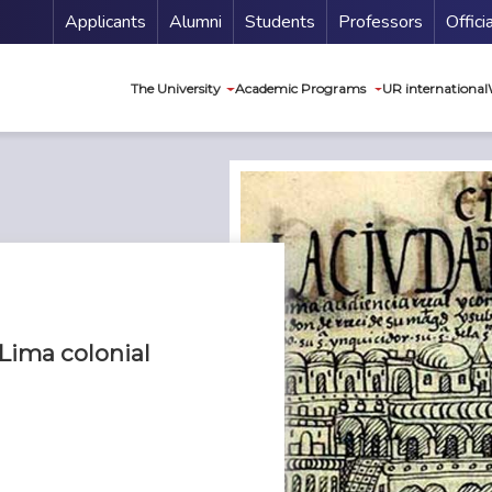
Menu Secundario
Applicants
Alumni
Students
Professors
Offici
Navegación princip
The University
Academic Programs
UR international
 Lima colonial