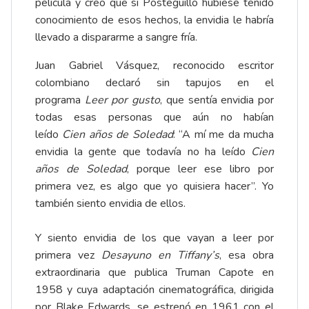
película y creo que si Posteguillo hubiese tenido
conocimiento de esos hechos, la envidia le habría
llevado a dispararme a sangre fría.
Juan Gabriel Vásquez, reconocido escritor
colombiano declaró sin tapujos en el
programa
Leer por gusto
, que sentía envidia por
todas esas personas que aún no habían
leído
Cien años de Soledad
: “A mí me da mucha
envidia la gente que todavía no ha leído
Cien
años de Soledad
, porque leer ese libro por
primera vez, es algo que yo quisiera hacer”. Yo
también siento envidia de ellos.
Y siento envidia de los que vayan a leer por
primera vez
Desayuno en Tiffany’s
, esa obra
extraordinaria que publica Truman Capote en
1958 y cuya adaptación cinematográfica, dirigida
por Blake Edwards, se estrenó en 1961 con el