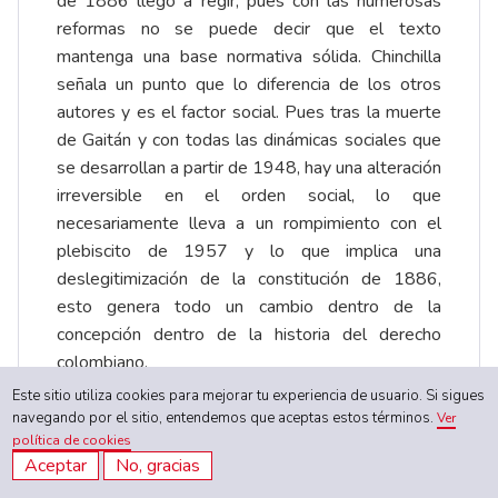
de 1886 llegó a regir, pues con las numerosas
reformas no se puede decir que el texto
mantenga una base normativa sólida. Chinchilla
señala un punto que lo diferencia de los otros
autores y es el factor social. Pues tras la muerte
de Gaitán y con todas las dinámicas sociales que
se desarrollan a partir de 1948, hay una alteración
irreversible en el orden social, lo que
necesariamente lleva a un rompimiento con el
plebiscito de 1957 y lo que implica una
deslegitimización de la constitución de 1886,
esto genera todo un cambio dentro de la
concepción dentro de la historia del derecho
colombiano.
Este sitio utiliza cookies para mejorar tu experiencia de usuario. Si sigues
Cuando se empezó el trabajo se buscó usar
navegando por el sitio, entendemos que aceptas estos términos.
Ver
autores de diferentes posturas en el debate
política de cookies
sobre la constitución de 1886. El defender que
Aceptar
No, gracias
se acabó en 1991 con la séptima papeleta es