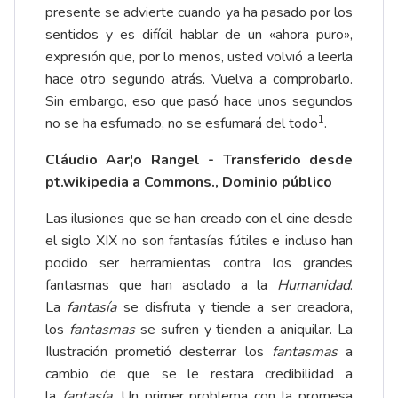
presente se advierte cuando ya ha pasado por los
sentidos y es difícil hablar de un «ahora puro»,
expresión que, por lo menos, usted volvió a leerla
hace otro segundo atrás. Vuelva a comprobarlo.
Sin embargo, eso que pasó hace unos segundos
1
no se ha esfumado, no se esfumará del todo
.
Cláudio Aar¦o Rangel - Transferido desde
pt.wikipedia a Commons., Dominio público
Las ilusiones que se han creado con el cine desde
el siglo XIX no son fantasías fútiles e incluso han
podido ser herramientas contra los grandes
fantasmas que han asolado a la
Humanidad
.
La
fantasía
se disfruta y tiende a ser creadora,
los
fantasmas
se sufren y tienden a aniquilar. La
Ilustración prometió desterrar los
fantasmas
a
cambio de que se le restara credibilidad a
la
fantasía
. Un primer problema con la promesa