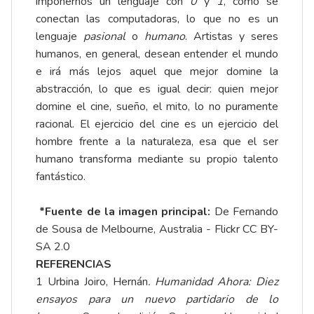
imponernos un lenguaje con
0
y
1
, como se
conectan las computadoras, lo que no es un
lenguaje
pasional
o
humano
. Artistas y seres
humanos, en general, desean entender el mundo
e irá más lejos aquel que mejor domine la
abstracción, lo que es igual decir: quien mejor
domine el cine, sueño, el mito, lo no puramente
racional. El ejercicio del cine es un ejercicio del
hombre frente a la naturaleza, esa que el ser
humano transforma mediante su propio talento
fantástico.
*Fuente de la imagen principal:
De Fernando
de Sousa de Melbourne, Australia - Flickr CC BY-
SA 2.0
REFERENCIAS
1 Urbina Joiro, Hernán
. Humanidad Ahora: Diez
ensayos para un nuevo partidario de lo