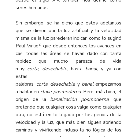
desde el siglo XIX también nos define como
seres humanos.
Sin embargo, se ha dicho que estos adelantos
que se dieron por la luz artificial y la velocidad
misma de la luz parecieran indicar, como lo sugirió
2
Paul Virilio
, que desde entonces los avances en
casi todas las áreas se hayan dado con tanta
rapidez que mucho parezca de vida
muy
corta
,
desechable
, hasta
banal
, y ya con
estas
palabras,
corta
,
desechable
y
banal
empezamos
a hablar en
clave posmoderna
.
Pero, más bien, el
origen de la
banalización posmoderna
, que
pretende que cualquier cosa valga como cualquier
otra, no está en lo legado por los genios de la
velocidad y la luz, que más bien siguen abriendo
caminos y vivificando incluso la no lógica de los