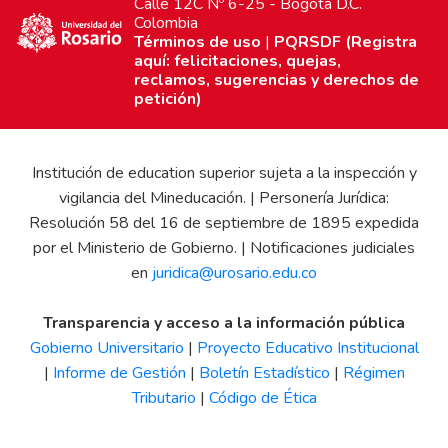
Calle 12C Nº 6-25 - Bogotá D.C.
Colombia
Términos de uso
|
PQRSDF (Registra
aquí: felicitaciones, quejas,
reclamos, sugerencias y derechos de
petición)
Institución de education superior sujeta a la inspección y
vigilancia del Mineducación. | Personería Jurídica:
Resolución 58 del 16 de septiembre de 1895 expedida
por el Ministerio de Gobierno. | Notificaciones judiciales
en
juridica@urosario.edu.co
Transparencia y acceso a la información pública
Gobierno Universitario
|
Proyecto Educativo Institucional
|
Informe de Gestión
|
Boletín Estadístico
|
Régimen
Tributario
|
Código de Ética