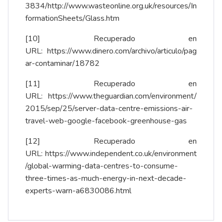
3834/http://www.wasteonline.org.uk/resources/In
formationSheets/Glass.htm
[10]
Recuperado en
URL:
https://www.dinero.com/archivo/articulo/pag
ar-contaminar/18782
[11]
Recuperado en
URL:
https://www.theguardian.com/environment/
2015/sep/25/server-data-centre-emissions-air-
travel-web-google-facebook-greenhouse-gas
[12]
Recuperado en
URL:
https://www.independent.co.uk/environment
/global-warming-data-centres-to-consume-
three-times-as-much-energy-in-next-decade-
experts-warn-a6830086.html