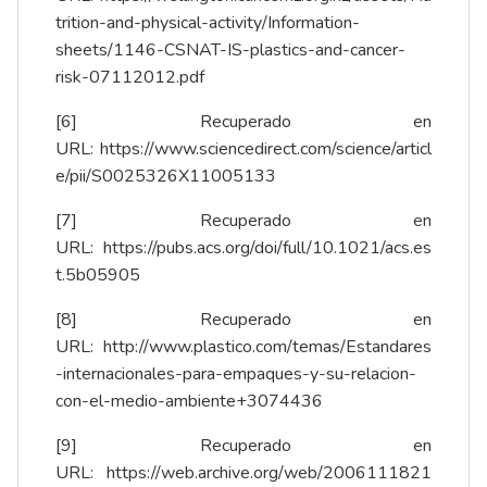
trition-and-physical-activity/Information-
sheets/1146-CSNAT-IS-plastics-and-cancer-
risk-07112012.pdf
[6]
Recuperado en
URL:
https://www.sciencedirect.com/science/articl
e/pii/S0025326X11005133
[7]
Recuperado en
URL:
https://pubs.acs.org/doi/full/10.1021/acs.es
t.5b05905
[8]
Recuperado en
URL:
http://www.plastico.com/temas/Estandares
-internacionales-para-empaques-y-su-relacion-
con-el-medio-ambiente+3074436
[9]
Recuperado en
URL:
https://web.archive.org/web/2006111821