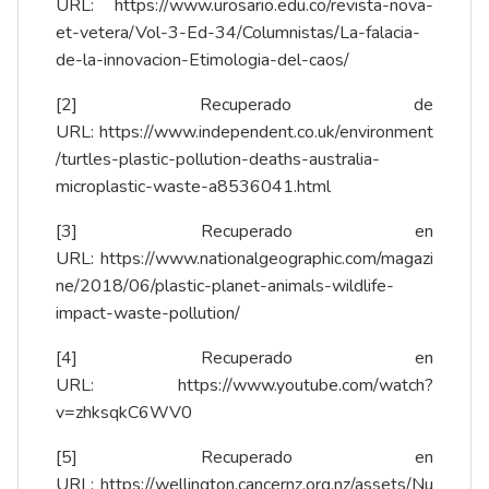
URL:
https://www.urosario.edu.co/revista-nova-
et-vetera/Vol-3-Ed-34/Columnistas/La-falacia-
de-la-innovacion-Etimologia-del-caos/
[2]
Recuperado de
URL:
https://www.independent.co.uk/environment
/turtles-plastic-pollution-deaths-australia-
microplastic-waste-a8536041.html
[3]
Recuperado en
URL:
https://www.nationalgeographic.com/magazi
ne/2018/06/plastic-planet-animals-wildlife-
impact-waste-pollution/
[4]
Recuperado en
URL:
https://www.youtube.com/watch?
v=zhksqkC6WV0
[5]
Recuperado en
URL:
https://wellington.cancernz.org.nz/assets/Nu