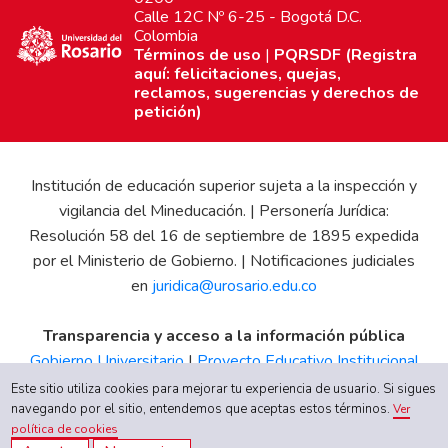
Calle 12C Nº 6-25 - Bogotá D.C.
Colombia
Términos de uso
|
PQRSDF (Registra
aquí: felicitaciones, quejas,
reclamos, sugerencias y derechos de
petición)
Institución de educación superior sujeta a la inspección y
vigilancia del Mineducación. | Personería Jurídica:
Resolución 58 del 16 de septiembre de 1895 expedida
por el Ministerio de Gobierno. | Notificaciones judiciales
en
juridica@urosario.edu.co
Transparencia y acceso a la información pública
Gobierno Universitario
|
Proyecto Educativo Institucional
|
Informe de Gestión
|
Boletín Estadístico
|
Régimen
Este sitio utiliza cookies para mejorar tu experiencia de usuario. Si sigues
Tributario
|
Estados Financieros
|
Código de Ética
|
Canal
navegando por el sitio, entendemos que aceptas estos términos.
Ver
política de cookies
de Integridad UR