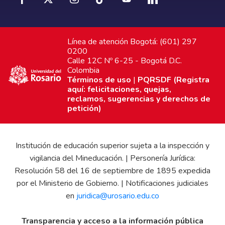
Línea de atención Bogotá: (601) 297
0200
Calle 12C Nº 6-25 - Bogotá D.C.
Colombia
Términos de uso
|
PQRSDF (Registra
aquí: felicitaciones, quejas,
reclamos, sugerencias y derechos de
petición)
Institución de educación superior sujeta a la inspección y
vigilancia del Mineducación. | Personería Jurídica:
Resolución 58 del 16 de septiembre de 1895 expedida
por el Ministerio de Gobierno. | Notificaciones judiciales
en
juridica@urosario.edu.co
Transparencia y acceso a la información pública