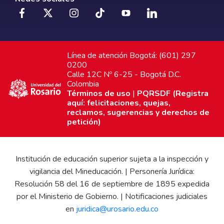
Línea de atención Bogotá: (601) 297
0200
Calle 12C Nº 6-25 - Bogotá D.C.
Colombia
Términos de uso
|
PQRSDF (Registra
aquí: felicitaciones, quejas,
reclamos, sugerencias y derechos de
petición)
Institución de educación superior sujeta a la inspección y
vigilancia del Mineducación. | Personería Jurídica:
Resolución 58 del 16 de septiembre de 1895 expedida
por el Ministerio de Gobierno. | Notificaciones judiciales
en
juridica@urosario.edu.co