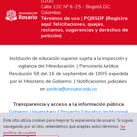
0200
Calle 12C Nº 6-25 - Bogotá D.C.
Colombia
Términos de uso
|
PQRSDF (Registra
aquí: felicitaciones, quejas,
reclamos, sugerencias y derechos de
petición)
Institución de educación superior sujeta a la inspección y
vigilancia del Mineducación. | Personería Jurídica:
Resolución 58 del 16 de septiembre de 1895 expedida
por el Ministerio de Gobierno. | Notificaciones judiciales
en
juridica@urosario.edu.co
Transparencia y acceso a la información pública
Gobierno Universitario
|
Proyecto Educativo Institucional
|
Informe de Gestión
|
Boletín Estadístico
|
Régimen
Este sitio utiliza cookies para mejorar tu experiencia de usuario. Si sigues
Tributario
|
Estados Financieros
|
Código de Ética
|
Canal
navegando por el sitio, entendemos que aceptas estos términos.
Ver
política de cookies
de Integridad UR