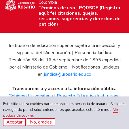
Colombia
Términos de uso
|
PQRSDF (Registra
aquí: felicitaciones, quejas,
reclamos, sugerencias y derechos de
petición)
Institución de educación superior sujeta a la inspección y
vigilancia del Mineducación. | Personería Jurídica:
Resolución 58 del 16 de septiembre de 1895 expedida
por el Ministerio de Gobierno. | Notificaciones judiciales
en
juridica@urosario.edu.co
Transparencia y acceso a la información pública
Gobierno Universitario
|
Proyecto Educativo Institucional
|
Informe de Gestión
|
Boletín Estadístico
|
Régimen
Este sitio utiliza cookies para mejorar tu experiencia de usuario. Si sigues
Tributario
|
Estados Financieros
|
Código de Ética
|
Canal
navegando por el sitio, entendemos que aceptas estos términos.
Ver
política de cookies
de Integridad UR
Aceptar
No, gracias