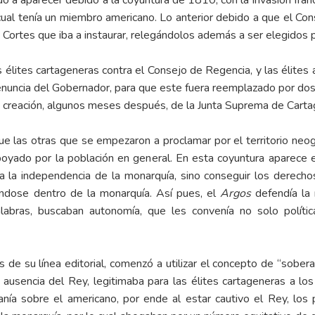
o a aparecer debido a la coyuntura de 1810, con la invasión fra
 cual tenía un miembro americano. Lo anterior debido a que el Co
 Cortes que iba a instaurar, relegándolos además a ser elegidos po
s élites cartageneras contra el Consejo de Regencia, y las élites 
 renuncia del Gobernador, para que este fuera reemplazado por dos
la creación, algunos meses después, de la Junta Suprema de Carta
 que las otras que se empezaron a proclamar por el territorio neo
poyado por la población en general. En esta coyuntura aparece 
era la independencia de la monarquía, sino conseguir los derech
ndose dentro de la monarquía. Así pues, el
Argos
defendía la 
labras, buscaban autonomía, que les convenía no solo políti
s de su línea editorial, comenzó a utilizar el concepto de “sober
ausencia del Rey, legitimaba para las élites cartageneras a lo
nía sobre el americano, por ende al estar cautivo el Rey, los