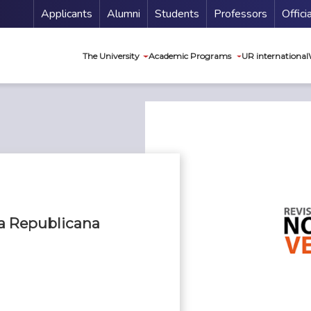
Menu Secundario
Applicants
Alumni
Students
Professors
Offici
Navegación princip
The University
Academic Programs
UR international
ra Republicana