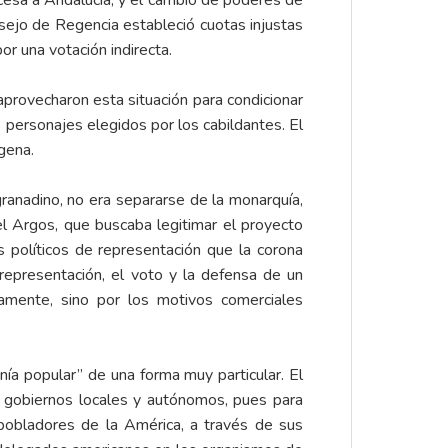
ncesa a Andalucía, y el cambio de poderes de
nsejo de Regencia estableció cuotas injustas
r una votación indirecta.
aprovecharon esta situación para condicionar
 personajes elegidos por los cabildantes. El
gena.
granadino, no era separarse de la monarquía,
el Argos, que buscaba legitimar el proyecto
os políticos de representación que la corona
representación, el voto y la defensa de un
camente, sino por los motivos comerciales
anía popular” de una forma muy particular. El
s gobiernos locales y autónomos, pues para
 pobladores de la América, a través de sus