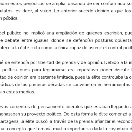
aban estos periódicos se amplía, pasando de ser conformado sol
ulatos, es decir, al vulgo. Lo anterior sucede debido a que los
n pública.
del público no implicó una ampliación de quienes escribían, pue
 de debate entre iguales, donde se defendían posturas opues
lece a la élite culta como la única capaz de asumir el control polít
 se entendía por libertad de prensa y de opinión. Debido a la ines
d política, pues para legitimarse era imperativo poder discuti
tad de opinión era bastante limitada, pues la élite controlaba la 
riódicos de las primeras décadas se convirtieron en herramientas d
ban estos medios.
evas corrientes de pensamiento liberales que estaban llegando al
menazaban su proyecto político. De esta forma la élite comenzó a c
rtagena, la élite buscó, a través de la prensa, afianzar el recono
 un concepto que tomaría mucha importancia dada la coyuntura de