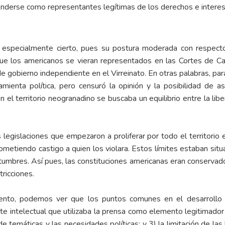
venderse como representantes legítimas de los derechos e intere
especialmente cierto, pues su postura moderada con respecto
ue los americanos se vieran representados en las Cortes de Cad
 gobierno independiente en el Virreinato. En otras palabras, para
mienta política, pero censuró la opinión y la posibilidad de a
 el territorio neogranadino se buscaba un equilibrio entre la lib
s legislaciones que empezaron a proliferar por todo el territorio 
prometiendo castigo a quien los violara. Estos límites estaban s
costumbres. Así pues, las constituciones americanas eran conservad
tricciones.
ento, podemos ver que los puntos comunes en el desarrollo 
ite intelectual que utilizaba la prensa como elemento legitimador 
e temáticas y las necesidades políticas; y 3) la limitación de las