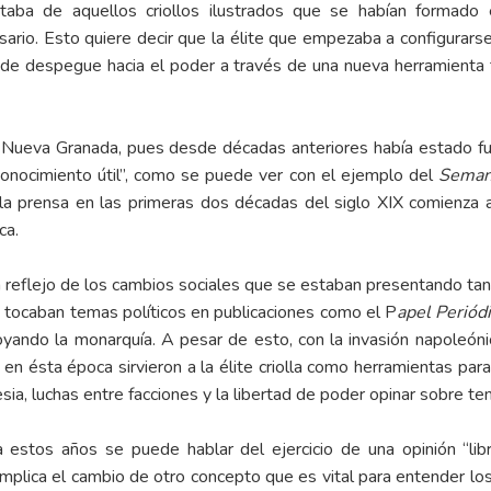
taba de aquellos criollos ilustrados que se habían formado
sario. Esto quiere decir que la élite que empezaba a configurars
a de despegue hacia el poder a través de una nueva herramienta t
 Nueva Granada, pues desde décadas anteriores había estado fu
“conocimiento útil”, como se puede ver con el ejemplo del
Seman
, la prensa en las primeras dos décadas del siglo XIX comienza 
ca.
n reflejo de los cambios sociales que se estaban presentando ta
e tocaban temas políticos en publicaciones como el P
apel Periód
poyando la monarquía. A pesar de esto, con la invasión napoleóni
 en ésta época sirvieron a la élite criolla como herramientas pa
lesia, luchas entre facciones y la libertad de poder opinar sobre t
estos años se puede hablar del ejercicio de una opinión “libre
implica el cambio de otro concepto que es vital para entender lo