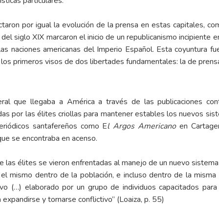
sticas particulares.
taron por igual la evolución de la prensa en estas capitales, co
del siglo XIX marcaron el inicio de un republicanismo incipiente e
 las naciones americanas del Imperio Español. Esta coyuntura fu
os primeros visos de dos libertades fundamentales: la de prensa
beral que llegaba a América a través de las publicaciones co
zadas por las élites criollas para mantener estables los nuevos s
periódicos santafereños como E
l Argos Americano
en Cartagen
, que se encontraba en acenso.
las élites se vieron enfrentadas al manejo de un nuevo sistema p
 el mismo dentro de la población, e incluso dentro de la misma é
vo (…) elaborado por un grupo de individuos capacitados para 
xpandirse y tornarse conflictivo” (Loaiza, p. 55)