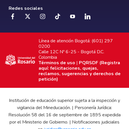
Redes sociales
Línea de atención Bogotá: (601) 297
0200
Calle 12C Nº 6-25 - Bogotá D.C.
Colombia
Términos de uso
|
PQRSDF (Registra
aquí: felicitaciones, quejas,
reclamos, sugerencias y derechos de
petición)
Institución de educación superior sujeta a la inspección y
vigilancia del Mineducación. | Personería Jurídica:
Resolución 58 del 16 de septiembre de 1895 expedida
por el Ministerio de Gobierno. | Notificaciones judiciales