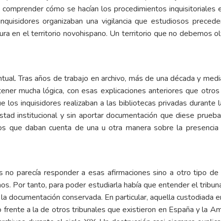
omprender cómo se hacían los procedimientos inquisitoriales en
 inquisidores organizaban una vigilancia que estudiosos preced
tura en el territorio novohispano. Un territorio que no debemos 
tual. Tras años de trabajo en archivo, más de una década y medi
tener mucha lógica, con esas explicaciones anteriores que otro
ue los inquisidores realizaban a las bibliotecas privadas durante
estad institucional y sin aportar documentación que diese prueb
os que daban cuenta de una u otra manera sobre la presencia 
 no parecía responder a esas afirmaciones sino a otro tipo de 
. Por tanto, para poder estudiarla había que entender el tribuna
ar la documentación conservada. En particular, aquella custodiada
o frente a la de otros tribunales que existieron en España y la 