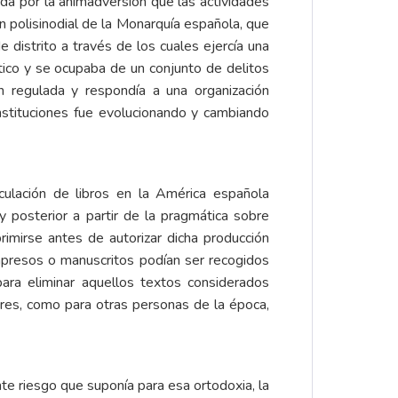
ada por la animadversión que las actividades
n polisinodial de la Monarquía española, que
 distrito a través de los cuales ejercía una
stico y se ocupaba de un conjunto de delitos
ien regulada y respondía a una organización
nstituciones fue evolucionando y cambiando
rculación de libros en la América española
 posterior a partir de la pragmática sobre
rimirse antes de autorizar dicha producción
 impresos o manuscritos podían ser recogidos
ara eliminar aquellos textos considerados
ores, como para otras personas de la época,
nte riesgo que suponía para esa ortodoxia, la