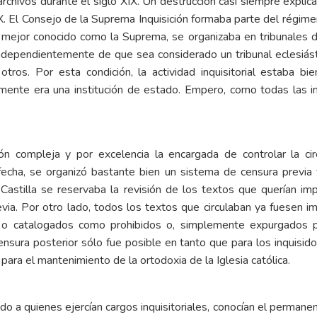
archivos durante el siglo XIX. Un destrucción casi siempre explic
XIX. El Consejo de la Suprema Inquisición formaba parte del régime
, mejor conocido como la Suprema, se organizaba en tribunales de
ia, independientemente de que sea considerado un tribunal eclesiá
 otros. Por esta condición, la actividad inquisitorial estaba b
ente era una institución de estado. Empero, como todas las i
ución compleja y por excelencia la encargada de controlar la ci
fecha, se organizó bastante bien un sistema de censura previa y
 Castilla se reservaba la revisión de los textos que querían imp
revia. Por otro lado, todos los textos que circulaban ya fuesen
os o catalogados como prohibidos o, simplemente expurgados p
ensura posterior sólo fue posible en tanto que para los inquisid
para el mantenimiento de la ortodoxia de la Iglesia católica.
do a quienes ejercían cargos inquisitoriales, conocían el permane