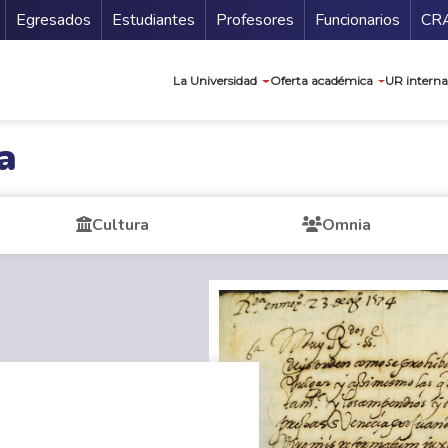
Secundario
Gu
Egresados
Estudiantes
Profesores
Funcionarios
CR
Navegación prin
La Universidad
Oferta académica
UR interna
a
Cultura
Omnia