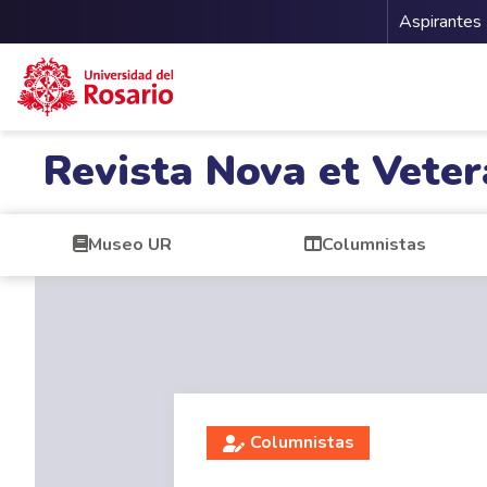
Menu 
Aspirantes
Pasar al contenido principal
Revista Nova et Veter
Museo UR
Columnistas
Columnistas