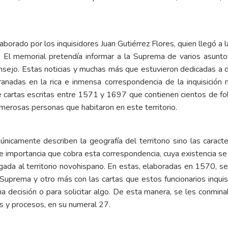
borado por los inquisidores Juan Gutiérrez Flores, quien llegó 
 El memorial pretendía informar a la Suprema de varios asuntos
nsejo. Estas noticias y muchas más que estuvieron dedicadas a de
ranadas en la rica e inmensa correspondencia de la inquisición
de cartas escritas entre 1571 y 1697 que contienen cientos de fo
umerosas personas que habitaron en este territorio.
icamente describen la geografía del territorio sino las caracter
 e importancia que cobra esta correspondencia, cuya existencia se e
egada al territorio novohispano. En estas, elaboradas en 1570, s
a Suprema y otro más con las cartas que estos funcionarios inquisi
a decisión o para solicitar algo. De esta manera, se les conmin
as y procesos, en su numeral 27.