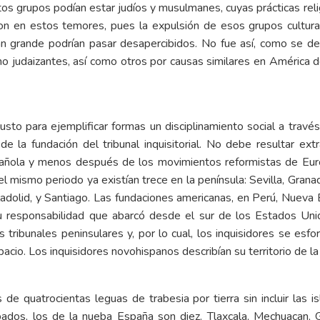
stos grupos podían estar judíos y musulmanes, cuyas prácticas reli
on en estos temores, pues la expulsión de esos grupos cultural
an grande podrían pasar desapercibidos. No fue así, como se dem
judaizantes, así como otros por causas similares en América d
usto para ejemplificar formas un disciplinamiento social a trav
la fundación del tribunal inquisitorial. No debe resultar ext
española y menos después de los movimientos reformistas de Eur
l mismo periodo ya existían trece en la península: Sevilla, Grana
lladolid, y Santiago. Las fundaciones americanas, en Perú, Nue
 su responsabilidad que abarcó desde el sur de los Estados Unid
 tribunales peninsulares y, por lo cual, los inquisidores se es
pacio. Los inquisidores novohispanos describían su territorio de l
as de quatrocientas leguas de trabesia por tierra sin incluir las
spados, los de la nueba España son diez. Tlaxcala, Mechuacan, 