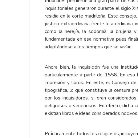
tribunales perdieron una gran parte de sus 
inquisitoriales generaron durante el siglo 
residía en la corte madrileña. Este consejo
justicia extraordinaria frente a la ordinar
como la herejía, la sodomía, la brujería y
fundamentada en esa normativa pues finalm
adaptándose a los tiempos que se vivían.
Ahora bien, la Inquisición fue una instit
particularmente a partir de 1558. En esa 
impresión y libros. En este, el Consejo de
tipográfica, lo que constituye la censura p
por los inquisidores, si eran considerad
peligrosos o venenosos. En efecto, dicha c
existían libros e ideas considerados nocivos 
Prácticamente todos los religiosos, incluyen