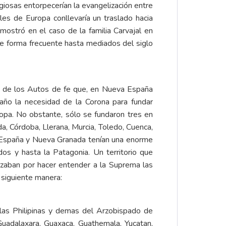
giosas entorpecerían la evangelización entre
es de Europa conllevaría un traslado hacia
ostró en el caso de la familia Carvajal en
e forma frecuente hasta mediados del siglo
és de los Autos de fe que, en Nueva España
raño la necesidad de la Corona para fundar
opa. No obstante, sólo se fundaron tres en
da, Córdoba, Llerana, Murcia, Toledo, Cuenca,
va España y Nueva Granada tenían una enorme
os y hasta la Patagonia. Un territorio que
forzaban por hacer entender a la Suprema las
a siguiente manera:
 islas Philipinas y demas del Arzobispado de
Guadalaxara, Guaxaca, Guathemala, Yucatan,