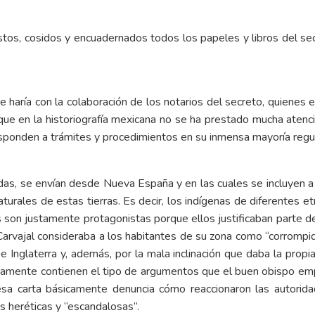
uestos, cosidos y encuadernados todos los papeles y libros del se
haría con la colaboración de los notarios del secreto, quienes e
 que en la historiografía mexicana no se ha prestado mucha atenció
sponden a trámites y procedimientos en su inmensa mayoría regu
adas, se envían desde Nueva España y en las cuales se incluyen a
aturales de estas tierras. Es decir, los indígenas de diferentes 
 son justamente protagonistas porque ellos justificaban parte de l
arvajal consideraba a los habitantes de su zona como “corrompid
 Inglaterra y, además, por la mala inclinación que daba la propia
stamente contienen el tipo de argumentos que el buen obispo emple
 esa carta básicamente denuncia cómo reaccionaron las autorida
s heréticas y “escandalosas”.