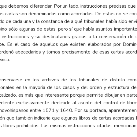
ue debemos diferenciar. Por un lado, instrucciones precisas qu
has cartas son denominadas como acordadas. De estas no se cons
o de cada una y la constancia de a qué tribunales había sido envi
o sino sólo algunas de estas, pero sí que había asuntos importan
 instrucciones y su destinatarios gracias a la conservación de
te. Es el caso de aquellos que existen elaborados por Domingo
y ordenó abecedarios y tomos precisamente de esas cartas aco
xico.
onservarse en los archivos de los tribunales de distrito co
sitoriales en la mayoría de los casos y del orden y estructura 
calizado, es más que interesante porque permite dibujar en parte
diente exclusivamente dedicado al asunto del control de libr
s novohispanos entre 1571 y 1640. Por su portada, aparentemen
ción que también indicaría que algunos libros de cartas acordadas
 libros prohibidos. Las mismas instrucciones citadas, mencionan 