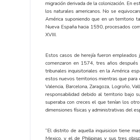
migración derivada de la colonización. En e
los naturales americanos. No se equivocar
América suponiendo que en un territorio t
Nueva España hacia 1590, procesados como 
XVIII.
Estos casos de herejía fueron empleados j
comenzaron en 1574, tres años después de 
tribunales inquisitoriales en la América 
estos nuevos territorios mientras que para e
Valencia, Barcelona, Zaragoza, Logroño, Va
responsabilidad debido al territorio bajo
superaba con creces el que tenían los otros
dimensiones físicas y administrativas del es
“El distrito de aquella inquisicion tiene m
Mexico, y el de Philipinas y sus tres obi