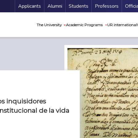
Menu Secundario
Applicants
Alumni
Students
Professors
Offici
Navegación princip
The University
Academic Programs
UR international
os inquisidores
nstitucional de la vida