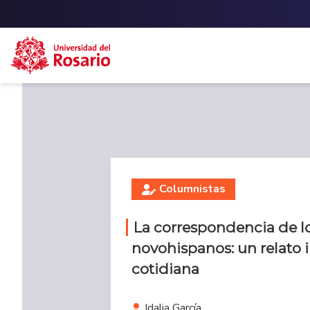
Skip to main content
Columnistas
La correspondencia de l
novohispanos: un relato i
cotidiana
Idalia García