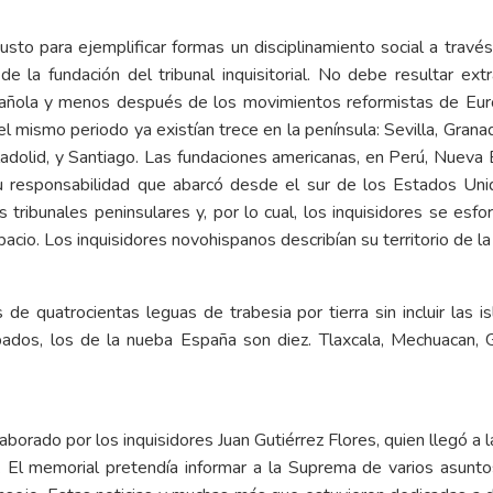
usto para ejemplificar formas un disciplinamiento social a trav
la fundación del tribunal inquisitorial. No debe resultar ext
española y menos después de los movimientos reformistas de Eur
l mismo periodo ya existían trece en la península: Sevilla, Grana
lladolid, y Santiago. Las fundaciones americanas, en Perú, Nue
 su responsabilidad que abarcó desde el sur de los Estados Unid
 tribunales peninsulares y, por lo cual, los inquisidores se es
pacio. Los inquisidores novohispanos describían su territorio de l
as de quatrocientas leguas de trabesia por tierra sin incluir las
spados, los de la nueba España son diez. Tlaxcala, Mechuacan, 
borado por los inquisidores Juan Gutiérrez Flores, quien llegó 
 El memorial pretendía informar a la Suprema de varios asuntos