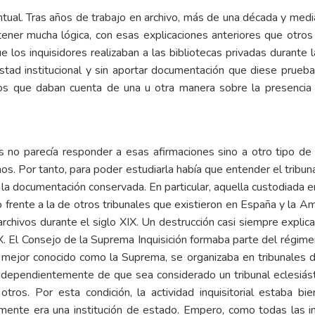
tual. Tras años de trabajo en archivo, más de una década y medi
tener mucha lógica, con esas explicaciones anteriores que otro
ue los inquisidores realizaban a las bibliotecas privadas durante
estad institucional y sin aportar documentación que diese prueb
os que daban cuenta de una u otra manera sobre la presencia 
 no parecía responder a esas afirmaciones sino a otro tipo de 
. Por tanto, para poder estudiarla había que entender el tribuna
ar la documentación conservada. En particular, aquella custodiada
o frente a la de otros tribunales que existieron en España y la 
archivos durante el siglo XIX. Un destrucción casi siempre explic
XIX. El Consejo de la Suprema Inquisición formaba parte del régime
, mejor conocido como la Suprema, se organizaba en tribunales de
ia, independientemente de que sea considerado un tribunal eclesiá
 otros. Por esta condición, la actividad inquisitorial estaba b
ente era una institución de estado. Empero, como todas las i