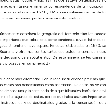
nsejo. Estas noticias y muchas más que estuvieron dedicadas a de
ranadas en la rica e inmensa correspondencia de la inquisición
de cartas escritas entre 1571 y 1697 que contienen cientos de fo
umerosas personas que habitaron en este territorio.
icamente describen la geografía del territorio sino las caracter
 e importancia que cobra esta correspondencia, cuya existencia se e
egada al territorio novohispano. En estas, elaboradas en 1570, s
a Suprema y otro más con las cartas que estos funcionarios inquisi
a decisión o para solicitar algo. De esta manera, se les conmin
as y procesos, en su numeral 27.
ue debemos diferenciar. Por un lado, instrucciones precisas qu
has cartas son denominadas como acordadas. De estas no se cons
o de cada una y la constancia de a qué tribunales había sido envi
o sino sólo algunas de estas, pero sí que había asuntos importan
 instrucciones y su destinatarios gracias a la conservación de