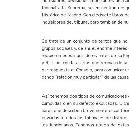
inquisidores, decisiones importantes del Co
tribunal a la Suprema, se encuentran desg
Histórico de Madrid. Son diecisiete libros 
inquisidores del tribunal pero también de n
Se trata de un conjunto de textos que no ún
grupos sociales y, de ahí, el enorme interés
recibieron esos inquisidores antes de su ll
y 9). Uno, con las cartas que recibían de l
dar respuesta al Consejo, para comunicar un
dando “relación muy particular” de las caus
Así, tenemos dos tipos de comunicaciones q
cumplidas o en su defecto explicadas. Dic
libros que describen brevemente el contenid
enviadas a todos los tribunales de distrit
los funcionarios. Tenemos noticia de estas