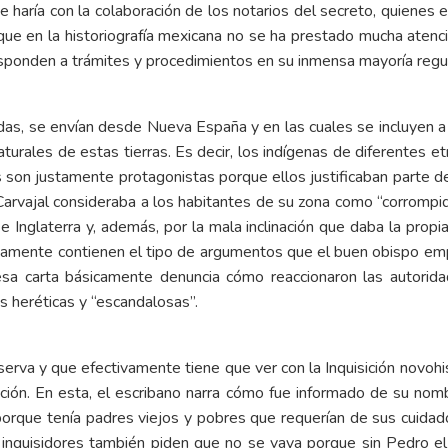
haría con la colaboración de los notarios del secreto, quienes e
 que en la historiografía mexicana no se ha prestado mucha atenció
sponden a trámites y procedimientos en su inmensa mayoría regu
adas, se envían desde Nueva España y en las cuales se incluyen a
aturales de estas tierras. Es decir, los indígenas de diferentes 
 son justamente protagonistas porque ellos justificaban parte de l
arvajal consideraba a los habitantes de su zona como “corrompid
 Inglaterra y, además, por la mala inclinación que daba la propia
stamente contienen el tipo de argumentos que el buen obispo emple
 esa carta básicamente denuncia cómo reaccionaron las autorida
s heréticas y “escandalosas”.
onserva y que efectivamente tiene que ver con la Inquisición novo
itución. En esta, el escribano narra cómo fue informado de su no
rque tenía padres viejos y pobres que requerían de sus cuidad
os inquisidores también piden que no se vaya porque sin Pedro el t