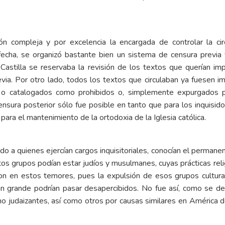
ución compleja y por excelencia la encargada de controlar la ci
fecha, se organizó bastante bien un sistema de censura previa y
 Castilla se reservaba la revisión de los textos que querían imp
revia. Por otro lado, todos los textos que circulaban ya fuesen
os o catalogados como prohibidos o, simplemente expurgados p
ensura posterior sólo fue posible en tanto que para los inquisid
para el mantenimiento de la ortodoxia de la Iglesia católica.
do a quienes ejercían cargos inquisitoriales, conocían el permane
stos grupos podían estar judíos y musulmanes, cuyas prácticas reli
on en estos temores, pues la expulsión de esos grupos cultural
an grande podrían pasar desapercibidos. No fue así, como se dem
judaizantes, así como otros por causas similares en América d