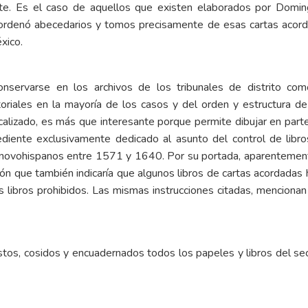
te. Es el caso de aquellos que existen elaborados por Domingo
y ordenó abecedarios y tomos precisamente de esas cartas aco
xico.
onservarse en los archivos de los tribunales de distrito co
sitoriales en la mayoría de los casos y del orden y estructura 
calizado, es más que interesante porque permite dibujar en parte
diente exclusivamente dedicado al asunto del control de libr
s novohispanos entre 1571 y 1640. Por su portada, aparentemen
ción que también indicaría que algunos libros de cartas acordadas
 libros prohibidos. Las mismas instrucciones citadas, mencionan 
uestos, cosidos y encuadernados todos los papeles y libros del se