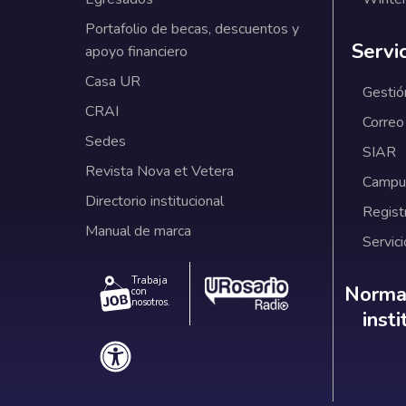
Portafolio de becas, descuentos y
Servi
apoyo financiero
Casa UR
Gestió
CRAI
Correo
Sedes
SIAR
Revista Nova et Vetera
Campus
Directorio institucional
Regist
Manual de marca
Servici
Trabaja
Norm
Normat
con
nosotros.
inst