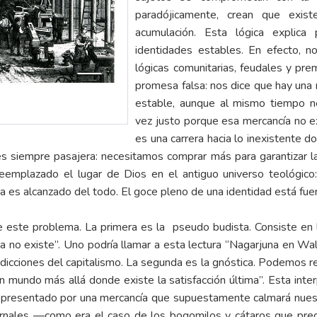
paradójicamente, crean que existe
acumulación. Esta lógica explica
identidades estables. En efecto, n
lógicas comunitarias, feudales y pr
promesa falsa: nos dice que hay una 
estable, aunque al mismo tiempo n
vez justo porque esa mercancía no e
es una carrera hacia lo inexistente
 es siempre pasajera: necesitamos comprar más para garantizar la
emplazado el lugar de Dios en el antiguo universo teológico: 
ca es alcanzado del todo. El goce pleno de una identidad está fue
ste problema. La primera es la pseudo budista. Consiste en la
cia no existe”. Uno podría llamar a esta lectura “Nagarjuna en Wal
adicciones del capitalismo. La segunda es la gnóstica. Podemos res
un mundo más allá donde existe la satisfacción última”. Esta inter
epresentado por una mercancía que supuestamente calmará nuestra
carnales —como era el caso de los bogomilos y cátaros que pre