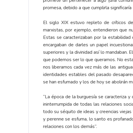
promete un pertenecer a algo (una comuni
promesa, debido a que cumplirla significaría
El siglo XIX estuvo repleto de críticos d
marxistas, por ejemplo, entendieron que nu
Estas se caracterizaban por la estabilidad 
encargaban de darles un papel incuestionab
superiores y la divinidad así lo mandaban. E
que podemos ser lo que queramos. No esta
nos liberamos cada vez más de las antigua
identidades estables del pasado desaparec
se han esfumado y los de hoy se abolirán m
“La época de la burguesía se caracteriza y
ininterrumpida de todas las relaciones soc
todo su séquito de ideas y creencias vieja
y perenne se esfuma, lo santo es profanado, 
relaciones con los demás”.