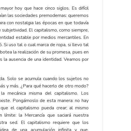
ayor hoy que hace cinco siglos. Es difícil
unían las sociedades premodernas: queremos
ra con nostalgia las épocas en que todavía
 subjetividad. El capitalismo, como siempre,
entidad estable por medios mercantiles. En
Si uso tal o cual marca de ropa, si llevo tal
abotea la realización de su promesa, pues en
es la ausencia de una identidad. Veamos por
tada. Solo se acumula cuando los sujetos no
 más y más. ¿Para qué hacerlo de otro modo?
e la mecánica misma del capitalismo. Los
 existe. Pongámoslo de esta manera: no hay
 que el capitalismo pueda crear; al mismo
 límite: la Mercancía que saciará nuestra
tra sed. El capitalismo requiere que los
dea de una acumulación infinita y que,