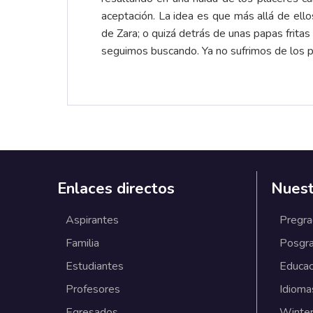
aceptación. La idea es que más allá de ell
de Zara; o quizá detrás de unas papas frita
seguimos buscando. Ya no sufrimos de los 
Enlaces directos
Nuest
Aspirantes
Pregr
Familia
Posgr
Estudiantes
Educac
Profesores
Idioma
Egresados
Winter