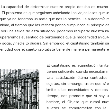
. La capacidad de determinar nuestro propio destino es mucho m
. El problema es que seguimos anhelando los viejos lazos que 
 que ya no tenemos un ancla que nos lo permita. La autonomía mi
idad, al tiempo que las rechaza por no cumplir con el principio de
er una salida de esta situación: podemos recuperar nuestra id
uperaremos el sentido de pertenencia que la modernidad aniquiló. 
po social y nadie lo dudará. Sin embargo, el capitalismo también s
identidad que el sujeto capitalista tiene de manera permanente 
El capitalismo es acumulación ilimi
tienen suficiente, cuando necesitan
Una satisfacción última contradic
sujetos, sin embargo, creen que sí
límite a las necesidades y deseos
tiempo, nos promete que sí hay un
hambre, el Objeto que curará nues
sujetos se comprometan con la i