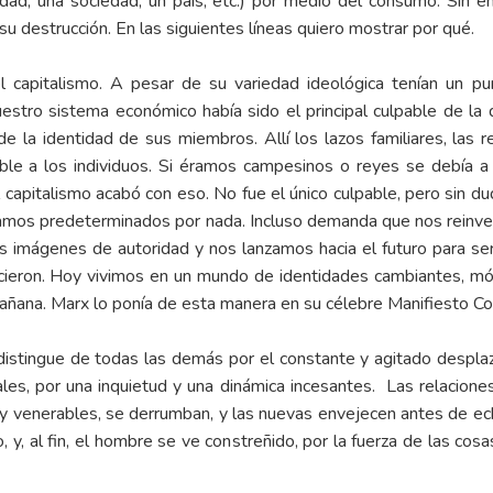
dad, una sociedad, un país, etc.) por medio del consumo. Sin 
 su destrucción. En las siguientes líneas quiero mostrar por qué.
el capitalismo. A pesar de su variedad ideológica tenían un p
estro sistema económico había sido el principal culpable de la d
de la identidad de sus miembros. Allí los lazos familiares, las 
le a los individuos. Si éramos campesinos o reyes se debía a q
l capitalismo acabó con eso. No fue el único culpable, pero sin d
mos predeterminados por nada. Incluso demanda que nos reinve
s imágenes de autoridad y nos lanzamos hacia el futuro para ser
ieron. Hoy vivimos en un mundo de identidades cambiantes, móv
añana. Marx lo ponía de esta manera en su célebre Manifiesto Co
 distingue de todas las demás por el constante y agitado despla
iales, por una inquietud y una dinámica incesantes. Las relacio
s y venerables, se derrumban, y las nuevas envejecen antes de ec
y, al fin, el hombre se ve constreñido, por la fuerza de las cosa