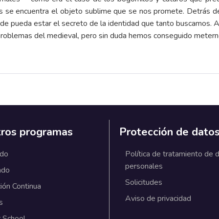
os se encuentra el objeto sublime que se nos promete. Detrás de
s de pueda estar el secreto de la identidad que tanto buscamos. 
problemas del medieval, pero sin duda hemos conseguido metern
ros programas
Protección de dato
ado
Política de tratamiento de 
personales
ado
Solicitudes
ión Continua
Aviso de privacidad
s
 School