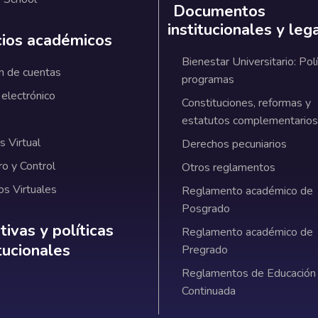
Documentos
institucionales y leg
cios académicos
Bienestar Universitario: Polí
n de cuentas
programas
 electrónico
Constituciones, reformas y
estatutos complementarios
 Virtual
Derechos pecuniarios
ro y Control
Otros reglamentos
os Virtuales
Reglamento académico de
Posgrado
ativas y políticas institucionales
ivas y políticas
Reglamento académico de
itucionales
Pregrado
Reglamentos de Educación
Continuada