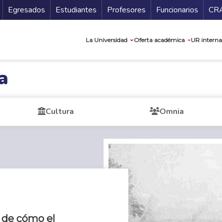
Secundario
Gu
Egresados
Estudiantes
Profesores
Funcionarios
CR
Navegación prin
La Universidad
Oferta académica
UR interna
a
Cultura
Omnia
o de cómo el