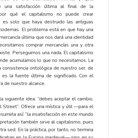
 una satisfacción última al final de la
 por qué el capitalismo no puede crear
o es solo que haya destruido las antiguas
emodernas. El problema está en que hay una
mercancía última que nos dará una identidad
ecesitamos comprar mercancías una y otra
xiste. Perseguimos una nada. El capitalismo
 donde acumulamos lo que no necesitamos. La
 consistencia ontológica de nuestro ser, de
es la fuente última de significado. Con el
ra de nuestro alcance.
 siguiente idea: “debes aceptar el cambio,
l Street”. Ofrece una mística y útil —para el
umirla así: “la insatisfacción en este mundo
pretación también sirve al capitalismo, pues
 sed. En la práctica, por tanto, no termina
dicaban en la Europa medieval— sino en su