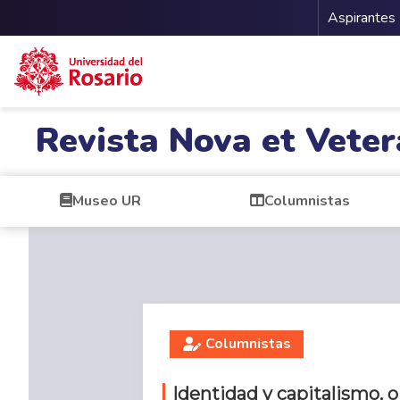
Menu 
Aspirantes
Pasar al contenido principal
Revista Nova et Veter
Museo UR
Columnistas
Columnistas
Identidad y capitalismo, 