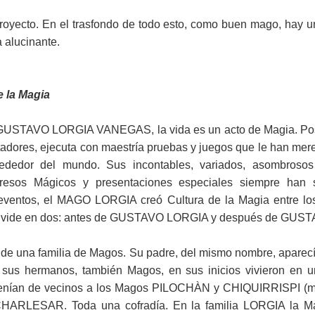
royecto. En el trasfondo de todo esto, como buen mago, hay un
 alucinante.
e la Magia
 GUSTAVO LORGIA VANEGAS, la vida es un acto de Magia. Pos
ctadores, ejecuta con maestría pruebas y juegos que le han mer
lrededor del mundo. Sus incontables, variados, asombroso
ongresos Mágicos y presentaciones especiales siempre han 
y eventos, el MAGO LORGIA creó Cultura de la Magia entre los
 divide en dos: antes de GUSTAVO LORGIA y después de GUS
de una familia de Magos. Su padre, del mismo nombre, aparecía 
us hermanos, también Magos, en sus inicios vivieron en u
tenían de vecinos a los Magos PILOCHÀN y CHIQUIRRISPI (m
 CHARLESAR. Toda una cofradía. En la familia LORGIA la Mag