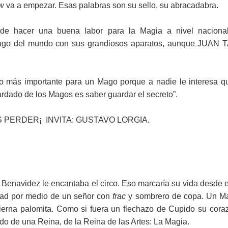
w
va a empezar. Esas palabras son su sello, su abracadabra.
e hacer una buena labor para la Magia a nivel nacional
go del mundo con sus grandiosos aparatos, aunque JUAN T
más importante para un Mago porque a nadie le interesa que 
uardado de los Magos es saber guardar el secreto”.
 PERDER¡ INVITA: GUSTAVO LORGIA.
enavidez le encantaba el circo. Eso marcaría su vida desde el
idad por medio de un señor con
frac
y sombrero de copa. Un Mag
 tierna palomita. Como si fuera un flechazo de Cupido su cora
 de una Reina, de la Reina de las Artes: La Magia.