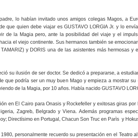
re, lo habían invitado unos amigos colegas Magos, a Europ
decide que quien debe viajar es GUSTAVO LORGIA Jr. y lo enví
r de la Magia pero, ante la posibilidad del viaje y el impul
acia el viejo continente. Sus hermanos también se emociona
 TAMARIZ) y DORIS una de las asistentes más hermosas y es
ció su ilusión de ser doctor. Se dedicó a prepararse, a estud
de que podría ser un muy buen Mago y empieza a mostrar su 
, viviendo de la Magia, por 10 años. Había nacido GUSTAVO L
ón en El Cairo para Onasis y Rockefeller y exitosas giras por D
, Nigeria, Zagreb, Belgrado y Viena. Además programas espe
Hoy; Directísimo en Portugal, Chacun Son Truc en Parìs y Hok
0, personalmente recuerdo su presentación en el Teatro al A