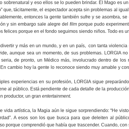
lo sobrenatural y eso ellos se lo pueden brindar. El Mago es u
 que, tácitamente, el espectador acepta sin problemas al igual
lablemente, entonces la gente también sufre y se asombra, se d
ión y sin embargo sale alegre del
film
porque pudo experiment
 felices porque en el fondo seguimos siendo niños. Todo es un
divertir y más en un mundo, y en un país, con tanta violencia
lvide, aunque sea un momento, de sus problemas. LORGIA no 
eria, de pronto, un Médico más, involucrado dentro de los m
. En cambio hoy la gente lo reconoce siendo muy amable y cord
ltiples experiencias en su profesión, LORGIA sigue preparán
iene al público. Está pendiente de cada detalle de la producción
en productor, un gran
entertainment.
vida artística, la Magia aún le sigue sorprendiendo: “He vis
dad”. A esos son los que busca para que deleiten al público
porque comprendió que había que trascender. Cuando, con su