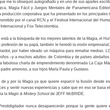
e me lo obsequió autografiado y en uno de sus apartes escribió:
gica, Magia Fácil y Juegos Mentales de Panamericana Editor
ducción corporativa que ha presentado en los principales tea
ansmitido por el canal RCN y el Festival Internacional del Hum
Internacional y Fox Telecolombia.
stá a la búsqueda de los mejores talentos de la Magia, el Hu
 profesión de su papá, también le heredó la visión empresar
Girardot, por haber ideado un máquina para remallar medias. L
niños –y a muchos adultos- de Colombia y de países aledaños
na fabulosa charla de emprendimiento denominada La Caja Mág
 padre amoroso, a sus hijos María Paula y Gustavo.
 de y por la Magia ya que quiere esparcir la Ilusión desde 
elices y sentir nuevas experiencias y sabe que en eso se basa
ia la
Magic & Mistery School
de JEFF McBRIDE.
 Prestidigitador nunca desaparecerán porque la gente quiere 