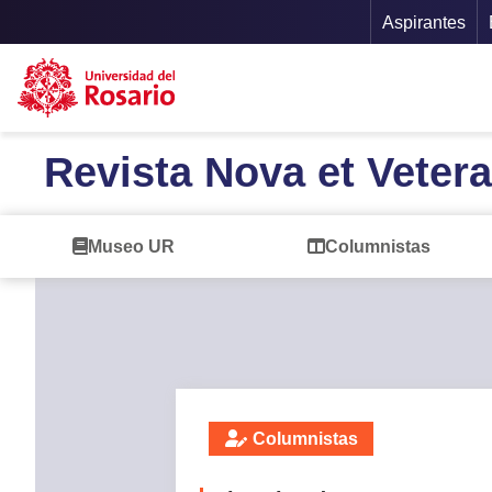
Menu Se
Aspirantes
Pasar al contenido principal
Revista Nova et Vetera
Museo UR
Columnistas
Columnistas