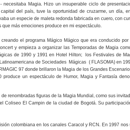
 - necesitaba Magia. Hizo un insuperable ciclo de presentaci
capital del país, tuve la oportunidad de cruzarme, un día, e
evaba un especie de maleta redonda fabricada en cuero, con cur
ctos que más emociones produce en mi espectáculo.
ol creando el programa Mágico Mágico que era conducido por
oncert y empieza a organizar las Temporadas de Magia como 
icas de 1990 y 1991 en Hotel Hilton; los Festivales de Ma
ón Latinoamericana de Sociedades Mágicas ( FLASOMA) en 199
RMAGIC 97 donde brillaron la Magia de los Grandes Escenarios
00 produce un espectáculo de Humor, Magia y Fantasía de
 de renombradas figuras de la Magia Mundial, como sus invita
l Coliseo El Campin de la ciudad de Bogotá. Su participación 
visión colombiana en los canales Caracol y RCN. En 1997 nos s