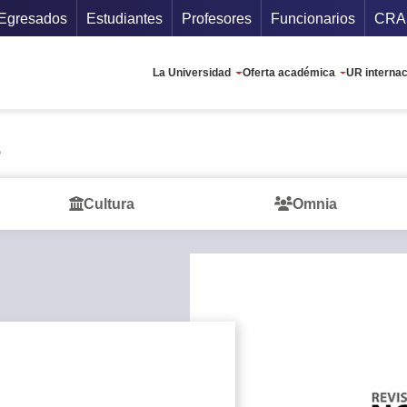
cundario
Guí
Egresados
Estudiantes
Profesores
Funcionarios
CRA
Navegación princip
La Universidad
Oferta académica
UR internac
Cultura
Omnia