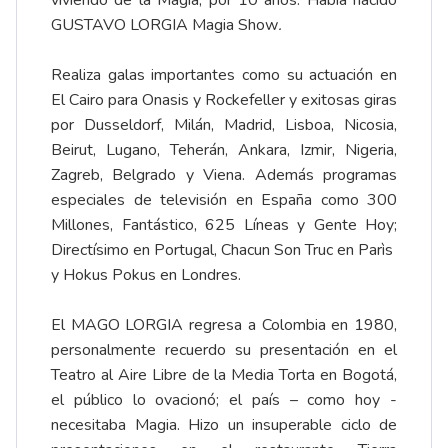
viviendo de la Magia, por 10 años. Había nacido
GUSTAVO LORGIA Magia Show
.
Realiza galas importantes como su actuación en
El Cairo para Onasis y Rockefeller y exitosas giras
por Dusseldorf, Milán, Madrid, Lisboa, Nicosia,
Beirut, Lugano, Teherán, Ankara, Izmir, Nigeria,
Zagreb, Belgrado y Viena. Además programas
especiales de televisión en España como 300
Millones, Fantástico, 625 Líneas y Gente Hoy;
Directísimo en Portugal, Chacun Son Truc en Parìs
y Hokus Pokus en Londres.
El MAGO LORGIA regresa a Colombia en 1980,
personalmente recuerdo su presentación en el
Teatro al Aire Libre de la Media Torta en Bogotá,
el público lo ovacionó; el país – como hoy -
necesitaba Magia. Hizo un insuperable ciclo de