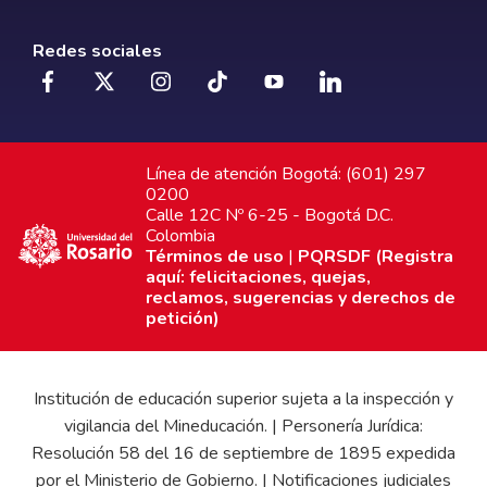
Redes sociales
Línea de atención Bogotá: (601) 297
0200
Calle 12C Nº 6-25 - Bogotá D.C.
Colombia
Términos de uso
|
PQRSDF (Registra
aquí: felicitaciones, quejas,
reclamos, sugerencias y derechos de
petición)
Institución de educación superior sujeta a la inspección y
vigilancia del Mineducación. | Personería Jurídica:
Resolución 58 del 16 de septiembre de 1895 expedida
por el Ministerio de Gobierno. | Notificaciones judiciales