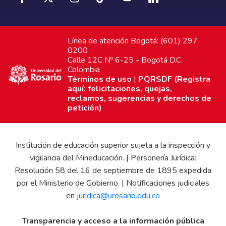
Línea de atención Bogotá: (601) 297
0200
Calle 12C Nº 6-25 - Bogotá D.C.
Colombia
Términos de uso
|
PQRSDF (Registra
aquí: felicitaciones, quejas,
reclamos, sugerencias y derechos de
petición)
Institución de educación superior sujeta a la inspección y
vigilancia del Mineducación. | Personería Jurídica:
Resolución 58 del 16 de septiembre de 1895 expedida
por el Ministerio de Gobierno. | Notificaciones judiciales
en
juridica@urosario.edu.co
Transparencia y acceso a la información pública