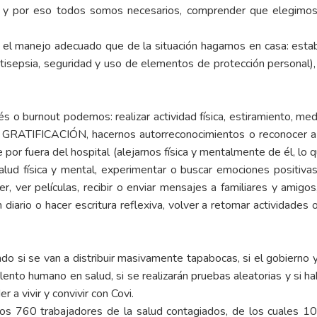
 y por eso todos somos necesarios, comprender que elegimos s
s el manejo adecuado que de la situación hagamos en casa: estab
isepsia, seguridad y uso de elementos de protección personal), 
s o burnout podemos: realizar actividad física, estiramiento, med
TIFICACIÓN, hacernos autorreconocimientos o reconocer a mi
e por fuera del hospital (alejarnos física y mentalmente de él, l
salud física y mental, experimentar o buscar emociones positiva
eer, ver películas, recibir o enviar mensajes a familiares y amigo
 diario o hacer escritura reflexiva, volver a retomar actividades 
si se van a distribuir masivamente tapabocas, si el gobierno ya
to humano en salud, si se realizarán pruebas aleatorias y si habrá 
a vivir y convivir con Covi.
os 760 trabajadores de la salud contagiados, de los cuales 10