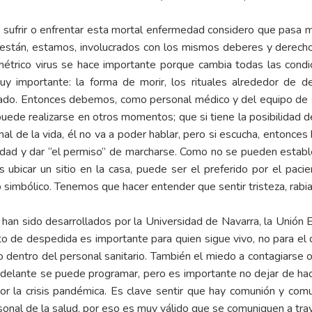
n sufrir o enfrentar esta mortal enfermedad considero que pasa más
 están, estamos, involucrados con los mismos deberes y derecho
trico virus se hace importante porque cambia todas las condici
uy importante: la forma de morir, los rituales alrededor de de
icado. Entonces debemos, como personal médico y del equipo de s
uede realizarse en otros momentos; que si tiene la posibilidad de 
inal de la vida, él no va a poder hablar, pero si escucha, entonce
ilidad y dar “el permiso” de marcharse. Como no se pueden estable
bicar un sitio en la casa, puede ser el preferido por el pacient
 simbólico. Tenemos que hacer entender que sentir tristeza, rabi
n sido desarrollados por la Universidad de Navarra, la Unión E
o de despedida es importante para quien sigue vivo, no para el
 dentro del personal sanitario. También el miedo a contagiarse o
elante se puede programar, pero es importante no dejar de hace
r la crisis pandémica. Es clave sentir que hay comunión y comuni
onal de la salud, por eso es muy válido que se comuniquen a trav