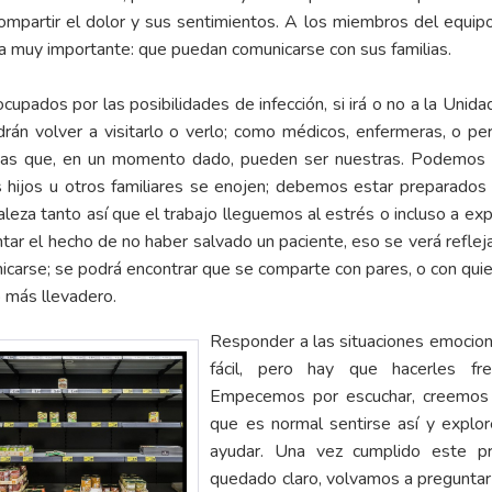
 compartir el dolor y sus sentimientos. A los miembros del equi
na muy importante: que puedan comunicarse con sus familias.
ocupados por las posibilidades de infección, si irá o no a la Unid
podrán volver a visitarlo o verlo; como médicos, enfermeras, o p
das que, en un momento dado, pueden ser nuestras. Podemos v
 hijos u otros familiares se enojen; debemos estar preparados 
aleza tanto así que el trabajo lleguemos al estrés o incluso a 
 el hecho de no haber salvado un paciente, eso se verá reflejad
nicarse; se podrá encontrar que se comparte con pares, o con qu
o más llevadero.
Responder a las situaciones emociona
fácil, pero hay que hacerles fre
Empecemos por escuchar, creemos 
que es normal sentirse así y expl
ayudar. Una vez cumplido este 
quedado claro, volvamos a preguntar