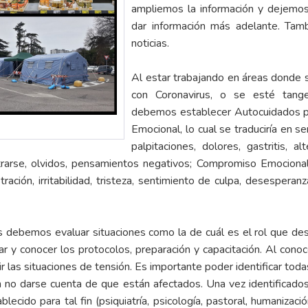
ampliemos la información y dejemos 
dar información más adelante. Tam
noticias.
Al estar trabajando en áreas donde
con Coronavirus, o se esté tange
debemos establecer Autocuidados p
Emocional, lo cual se traduciría en s
palpitaciones, dolores, gastritis, 
ntrarse, olvidos, pensamientos negativos; Compromiso Emocional,
stración, irritabilidad, tristeza, sentimiento de culpa, desesper
es debemos evaluar situaciones como la de cuál es el rol que de
isar y conocer los protocolos, preparación y capacitación. Al con
ir las situaciones de tensión. Es importante poder identificar tod
no darse cuenta de que están afectados. Una vez identificad
ecido para tal fin (psiquiatría, psicología, pastoral, humanizaci