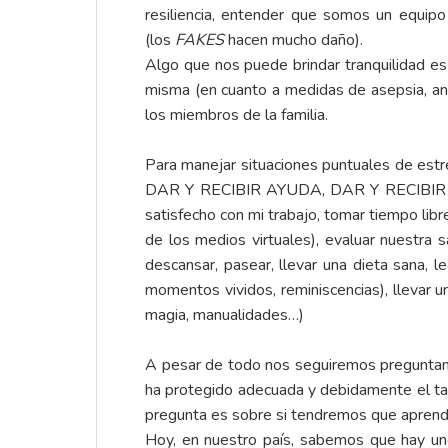
resiliencia, entender que somos un equipo
(los
FAKES
hacen mucho daño).
Algo que nos puede brindar tranquilidad e
misma (en cuanto a medidas de asepsia, ant
los miembros de la familia.
Para manejar situaciones puntuales de estré
DAR Y RECIBIR AYUDA, DAR Y RECIBIR GRA
satisfecho con mi trabajo, tomar tiempo libr
de los medios virtuales), evaluar nuestra 
descansar, pasear, llevar una dieta sana, l
momentos vividos, reminiscencias), llevar un
magia, manualidades…)
A pesar de todo nos seguiremos preguntando 
ha protegido adecuada y debidamente el talen
pregunta es sobre si tendremos que aprender 
Hoy, en nuestro país, sabemos que hay un