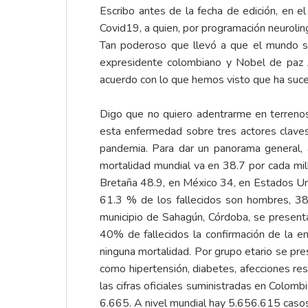
Escribo antes de la fecha de edición, en e
Covid19, a quien, por programación neurolin
Tan poderoso que llevó a que el mundo se 
expresidente colombiano y Nobel de paz Ju
acuerdo con lo que hemos visto que ha suced
Digo que no quiero adentrarme en terrenos
esta enfermedad sobre tres actores claves: 
pandemia. Para dar un panorama general, 
mortalidad mundial va en 38.7 por cada mi
Bretaña 48.9, en México 34, en Estados Uni
61.3 % de los fallecidos son hombres, 38
municipio de Sahagún, Córdoba, se presentar
40% de fallecidos la confirmación de la 
ninguna mortalidad. Por grupo etario se pr
como hipertensión, diabetes, afecciones re
las cifras oficiales suministradas en Colom
6.665. A nivel mundial hay 5.656.615 cas