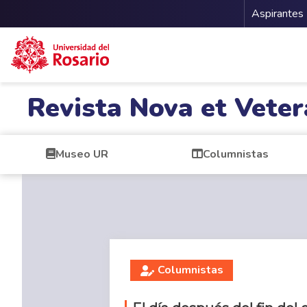
Menu 
Aspirantes
Pasar al contenido principal
Revista Nova et Veter
Museo UR
Columnistas
Columnistas