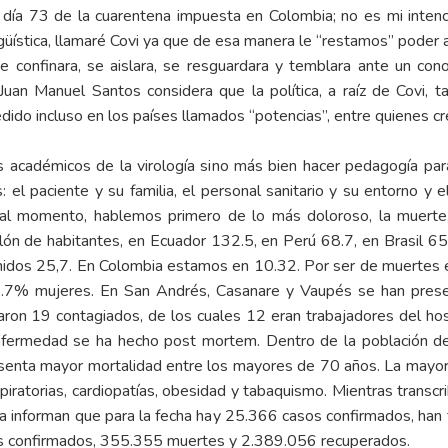
l día 73 de la cuarentena impuesta en Colombia; no es mi intenci
güística, llamaré Covi ya que de esa manera le “restamos” poder a 
confinara, se aislara, se resguardara y temblara ante un cono
an Manuel Santos considera que la política, a raíz de Covi, ta
ido incluso en los países llamados “potencias”, entre quienes cre
 académicos de la virología sino más bien hacer pedagogía pa
el paciente y su familia, el personal sanitario y su entorno y e
al momento, hablemos primero de lo más doloroso, la muerte,
llón de habitantes, en Ecuador 132.5, en Perú 68.7, en Brasil 6
dos 25,7. En Colombia estamos en 10.32. Por ser de muertes est
.7% mujeres. En San Andrés, Casanare y Vaupés se han presen
on 19 contagiados, de los cuales 12 eran trabajadores del hospi
enfermedad se ha hecho post mortem. Dentro de la población d
esenta mayor mortalidad entre los mayores de 70 años. La mayor
spiratorias, cardiopatías, obesidad y tabaquismo. Mientras tra
bia informan que para la fecha hay 25.366 casos confirmados, ha
os confirmados, 355.355 muertes y 2.389.056 recuperados.