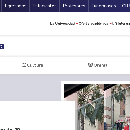
Secundario
Gu
Egresados
Estudiantes
Profesores
Funcionarios
CR
Navegación prin
La Universidad
Oferta académica
UR interna
a
Cultura
Omnia