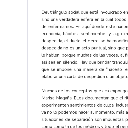
Del triángulo social que está involucrado e
sino una verdadera esfera en la cual todos
de enfermarnos. Es aquí donde este nanomé
economía, hábitos, sentimientos y, algo m
despedida, el duelo, el cierre, se ha modif
despedida no es un acto puntual, sino que p
le hablen, porque muchas de las veces, al f
así sea en silencio. Hay que brindar tranqu
que se impone, una manera de “hacerlo” es u
elaborar una carta de despedida o un objeto
Muchos de los conceptos que acá expongo ha
Marisa Magaña. Ellos documentan que el rit
experimenten sentimientos de culpa, incluso
va no lo podemos hacer al momento, más ad
situaciones de separación son impuestas po
como como la de los médicos y todo el pers