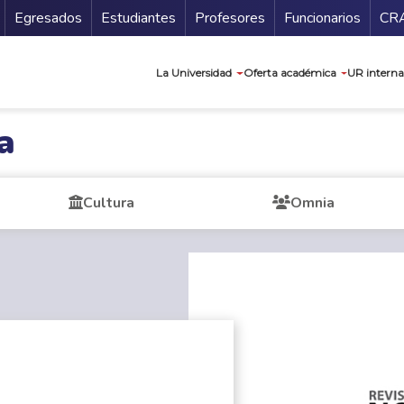
Secundario
Gu
Egresados
Estudiantes
Profesores
Funcionarios
CR
Navegación prin
La Universidad
Oferta académica
UR interna
a
Cultura
Omnia