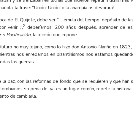
ionaban y se trenzaban en luchas que hicieron repetir muchísimas
ñola, la frase: “Unión! Unión! o la anarquía os devorará!.
 boca de El Quijote, debe ser “…..émula del tiempo, depósito de la
2
or venir…”,
deberíamos, 200 años después, aprender de est
o Pacificación,
la lección que impone.
futuro no muy lejano, como lo hizo don Antonio Nariño en 1823, P
e mientras nos enredamos en bizantinismos nos estamos quedando 
todas las guerras.
e la paz, con las reformas de fondo que se requieren y que han s
mbianos, so pena de, ya es un lugar común, repetir la historia 
ento de cambiarla.