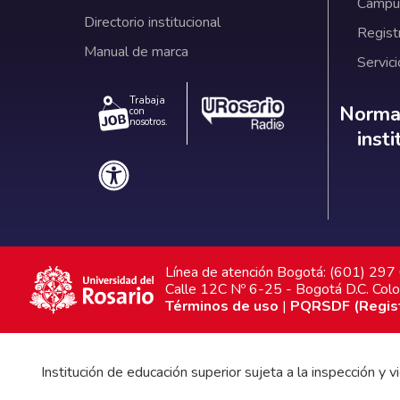
Campus
Directorio institucional
Regist
Manual de marca
Servici
Trabaja
Norm
Normat
con
nosotros.
inst
Línea de atención Bogotá: (601) 29
Calle 12C Nº 6-25 - Bogotá D.C. Col
Términos de uso
|
PQRSDF (Registr
Institución de educación superior sujeta a la inspección y