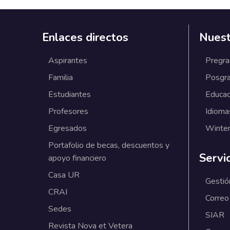
Enlaces directos
Nuest
Aspirantes
Pregr
Familia
Posgr
Estudiantes
Educac
Profesores
Idioma
Egresados
Winter
Portafolio de becas, descuentos y
Servi
apoyo financiero
Casa UR
Gestió
CRAI
Correo
Sedes
SIAR
Revista Nova et Vetera