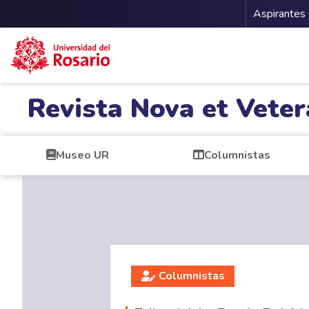
Menu 
Aspirantes
Pasar al contenido principal
Revista Nova et Veter
Museo UR
Columnistas
Columnistas