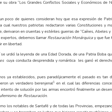
 de su obra “Los Grandes Conflictos Sociales y Económicos de N
 un poco de quienes consideran hoy que esa expresión de Patri
a cual nuestros patriotas redactaron varias Constituciones y m
e, derivaron en cruentas y estériles guerras de “Caínes, Abeles y 
os expertos, debemos llamar
Restauración Monárquica
y que fue t
r en libertad.
 se urdió la leyenda de una Edad Dorada, de una Patria Boba que
res
cuya conducta desprendida y romántica les ganó el derecho 
s ya establecidos, pues paradójicamente el pasado es tan dif
1
fueron un verdadero berenjenal
en el cual las diferencias conce
ntento de solución por las armas encontró finalmente un desenl
 eufemismo de
Restauración
.
como los notables de Santafé y de todas las Provincias, empezand