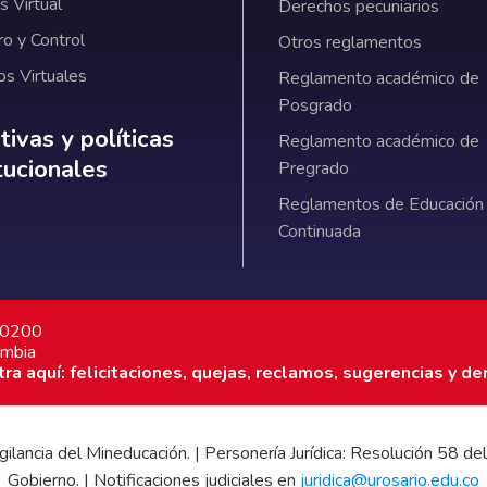
 Virtual
Derechos pecuniarios
ro y Control
Otros reglamentos
os Virtuales
Reglamento académico de
Posgrado
ativas y políticas institucionales
ivas y políticas
Reglamento académico de
itucionales
Pregrado
Reglamentos de Educación
Continuada
7 0200
ombia
a aquí: felicitaciones, quejas, reclamos, sugerencias y de
 vigilancia del Mineducación. | Personería Jurídica: Resolución 58
Gobierno. | Notificaciones judiciales en
juridica@urosario.edu.co