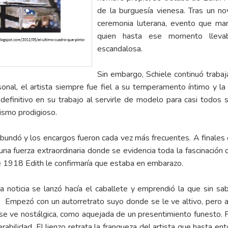
de la burguesía vienesa. Tras un n
ceremonia luterana, evento que marcó
quien hasta ese momento llevab
escandalosa.
Sin embargo, Schiele continuó traba
onal, el artista siempre fue fiel a su temperamento íntimo y la
efinitivo en su trabajo al servirle de modelo para casi todos 
tismo prodigioso.
abundó y los encargos fueron cada vez más frecuentes. A finales
 una fuerza extraordinaria donde se evidencia toda la fascinación 
 1918 Edith le confirmaría que estaba en embarazo.
a noticia se lanzó hacía el caballete y emprendió la que sin sa
 Empezó con un autorretrato suyo donde se le ve altivo, pero al
n se ve nostálgica, como aquejada de un presentimiento funesto. P
rabilidad. El lienzo retrata la franqueza del artista que hasta en