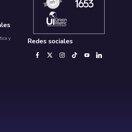
ales
tica y
Redes sociales