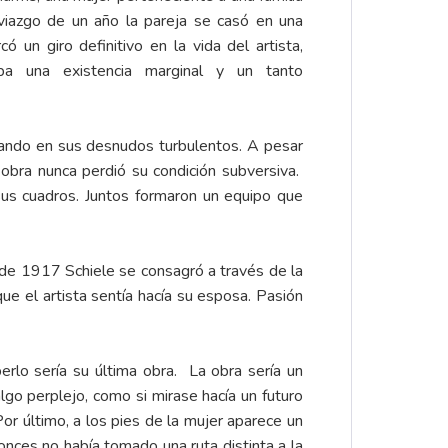
oviazgo de un año la pareja se casó en una
 un giro definitivo en la vida del artista,
a una existencia marginal y un tanto
jando en sus desnudos turbulentos. A pesar
 obra nunca perdió su condición subversiva.
sus cuadros. Juntos formaron un equipo que
 de 1917 Schiele se consagró a través de la
que el artista sentía hacía su esposa. Pasión
berlo sería su última obra. La obra sería un
go perplejo, como si mirase hacía un futuro
or último, a los pies de la mujer aparece un
tonces no había tomado una ruta distinta a la