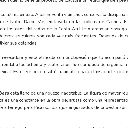
esión que no tiene un proceso de clausura, un relato que siempr
n su ultima pintura. A los noventa y un años conserva la disciplin
a de Notre Dame Vie, enclavada en las colinas de Cannes. E
da, los aires delicados de la Costa Azul le otorgan un sosiego 
 dolores articulares son cada vez más frecuentes. Después de c
iviar sus dolencias.
uy reveladora y está alineada con la obsesión que lo acompañó 
ol rondaba los ochenta y cuatro años, fue sometido de urgencia 
sexual. Este episodio resultó traumático para el insaciable pin
abeza
está lleno de una riqueza inagotable. La figura de mayor rele
ca es una constante en la obra del artista como una representación
 alter ego para Picasso, los ojos angustiados de la bestia son 