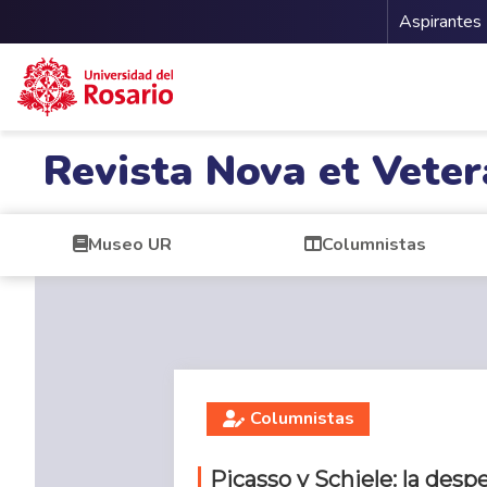
Menu 
Aspirantes
Pasar al contenido principal
Revista Nova et Veter
Museo UR
Columnistas
Columnistas
Picasso y Schiele: la desp