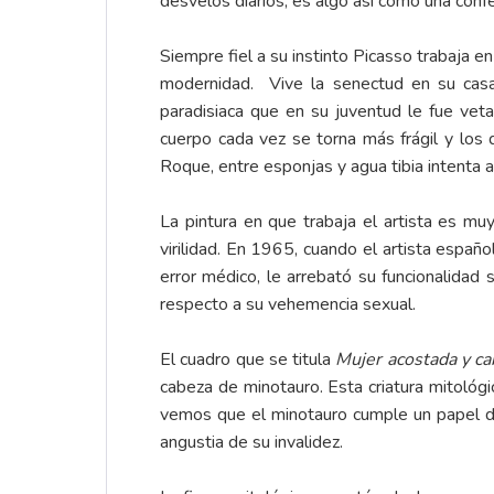
desvelos diarios, es algo así como una conf
Siempre fiel a su instinto Picasso trabaja e
modernidad. Vive la senectud en su cas
paradisiaca que en su juventud le fue veta
cuerpo cada vez se torna más frágil y los
Roque, entre esponjas y agua tibia intenta al
La pintura en que trabaja el artista es m
virilidad. En 1965, cuando el artista españ
error médico, le arrebató su funcionalidad 
respecto a su vehemencia sexual.
El cuadro que se titula
Mujer acostada y c
cabeza de minotauro. Esta criatura mitológi
vemos que el minotauro cumple un papel de
angustia de su invalidez.