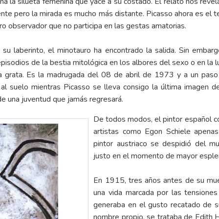
aña la silueta femenina que yace a su costado. El relato nos rev
dente pero la mirada es mucho más distante. Picasso ahora es el t
o observador que no participa en las gestas amatorias.
e su laberinto, el minotauro ha encontrado la salida. Sin embar
pisodios de la bestia mitológica en los albores del sexo o en la l
a grata. Es la madrugada del 08 de abril de 1973 y a un paso d
al suelo mientras Picasso se lleva consigo la última imagen 
de una juventud que jamás regresará.
De todos modos, el pintor español con
artistas como Egon Schiele apenas 
pintor austriaco se despidió del m
justo en el momento de mayor esplen
En 1915, tres años antes de su muer
una vida marcada por las tensiones
generaba en el gusto recatado de s
nombre propio, se trataba de Edith H