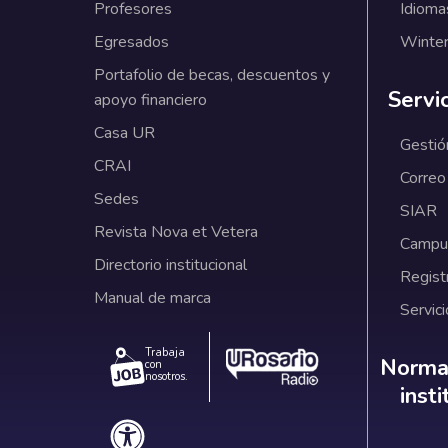
Profesores
Idioma
Egresados
Winter
Portafolio de becas, descuentos y
Servi
apoyo financiero
Casa UR
Gestió
CRAI
Correo
Sedes
SIAR
Revista Nova et Vetera
Campus
Directorio institucional
Regist
Manual de marca
Servici
Trabaja
Norm
Normat
con
nosotros.
inst