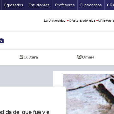
Secundario
Gu
Egresados
Estudiantes
Profesores
Funcionarios
CR
Navegación prin
La Universidad
Oferta académica
UR interna
a
Cultura
Omnia
edida del que fue y el