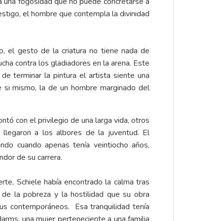
ela una fogosidad que no puede concretarse a
estigo, el hombre que contempla la divinidad
go, el gesto de la criatura no tiene nada de
ucha contra los gladiadores en la arena. Este
e terminar la pintura el artista siente una
de si mismo, la de un hombre marginado del
tó con el privilegio de una larga vida, otros
llegaron a los albores de la juventud. El
undo cuando apenas tenía veintiocho años,
dor de su carrera.
te, Schiele había encontrado la calma tras
 de la pobreza y la hostilidad que su obra
us contemporáneos. Esa tranquilidad tenía
arms, una mujer perteneciente a una familia