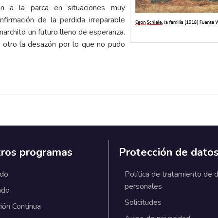
on a la parca en situaciones muy
firmación de la perdida irreparable
marchitó un futuro lleno de esperanza.
a otro la desazón por lo que no pudo
ros programas
Protección de dato
ado
Política de tratamiento de 
personales
ado
Solicitudes
ión Continua