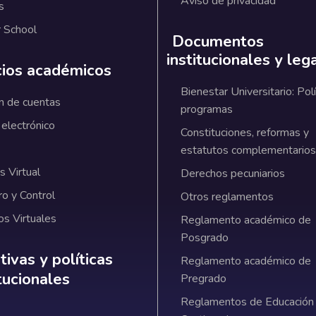
Aviso de privacidad
s
 School
Documentos
institucionales y leg
cios académicos
Bienestar Universitario: Polí
n de cuentas
programas
 electrónico
Constituciones, reformas y
estatutos complementarios
 Virtual
Derechos pecuniarios
ro y Control
Otros reglamentos
os Virtuales
Reglamento académico de
Posgrado
ativas y políticas institucionales
ivas y políticas
Reglamento académico de
itucionales
Pregrado
Reglamentos de Educación