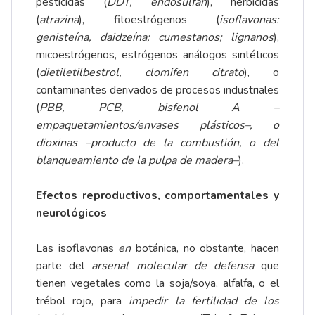
pesticidas (
DDT, endosulfán
), herbicidas
(
atrazina
), fitoestrógenos (
isoflavonas:
genisteína, daidzeína; cumestanos; lignanos
),
micoestrógenos, estrógenos análogos sintéticos
(
dietiletilbestrol, clomifen citrato
), o
contaminantes derivados de procesos industriales
(
PBB, PCB, bisfenol A –
empaquetamientos/envases plásticos–, o
dioxinas –producto de la combustión, o del
blanqueamiento de la pulpa de madera–
).
Efectos reproductivos, comportamentales y
neurológicos
Las isoflavonas
en
botánica, no obstante, hacen
parte del
arsenal molecular de defensa
que
tienen vegetales como la soja/soya, alfalfa, o el
trébol rojo, para
impedir la fertilidad de los