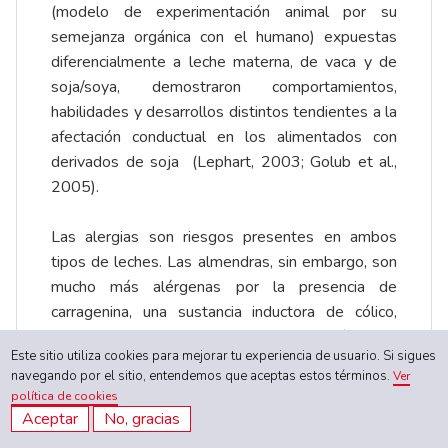
(modelo de experimentación animal por su
semejanza orgánica con el humano) expuestas
diferencialmente a leche materna, de vaca y de
soja/soya, demostraron comportamientos,
habilidades y desarrollos distintos tendientes a la
afectación conductual en los alimentados con
derivados de soja (Lephart, 2003; Golub et al.,
2005).
Las alergias son riesgos presentes en ambos
tipos de leches. Las almendras, sin embargo, son
mucho más alérgenas por la presencia de
carragenina, una sustancia inductora de cólico,
ulceraciones y otras manifestaciones de síndrome
Este sitio utiliza cookies para mejorar tu experiencia de usuario. Si sigues
de intestino irritable (Borkhatur et al., 2007).
navegando por el sitio, entendemos que aceptas estos términos.
Ver
política de cookies
En contraste, el consumo de leche de vaca en
Aceptar
No, gracias
embarazadas británicas ha repercutido en