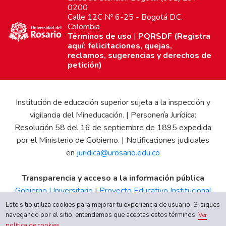
0200
Calle 12C Nº 6-25 - Bogotá D.C.
Colombia
Términos de uso
|
PQRSDF (Registra
aquí: felicitaciones, quejas,
reclamos, sugerencias y derechos de
petición)
Institución de educación superior sujeta a la inspección y
vigilancia del Mineducación. | Personería Jurídica:
Resolución 58 del 16 de septiembre de 1895 expedida
por el Ministerio de Gobierno. | Notificaciones judiciales
en
juridica@urosario.edu.co
Transparencia y acceso a la información pública
Gobierno Universitario
|
Proyecto Educativo Institucional
|
Informe de Gestión
|
Boletín Estadístico
|
Régimen
Este sitio utiliza cookies para mejorar tu experiencia de usuario. Si sigues
Tributario
|
Estados Financieros
|
Código de Ética
|
Canal
navegando por el sitio, entendemos que aceptas estos términos.
Ver
política de cookies