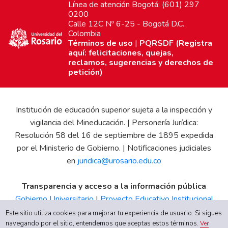
Línea de atención Bogotá: (601) 297
0200
Calle 12C Nº 6-25 - Bogotá D.C.
Colombia
Términos de uso
|
PQRSDF (Registra
aquí: felicitaciones, quejas,
reclamos, sugerencias y derechos de
petición)
Institución de educación superior sujeta a la inspección y
vigilancia del Mineducación. | Personería Jurídica:
Resolución 58 del 16 de septiembre de 1895 expedida
por el Ministerio de Gobierno. | Notificaciones judiciales
en
juridica@urosario.edu.co
Transparencia y acceso a la información pública
Gobierno Universitario
|
Proyecto Educativo Institucional
|
Informe de Gestión
|
Boletín Estadístico
|
Régimen
Este sitio utiliza cookies para mejorar tu experiencia de usuario. Si sigues
Tributario
|
Estados Financieros
|
Código de Ética
|
Canal
navegando por el sitio, entendemos que aceptas estos términos.
Ver