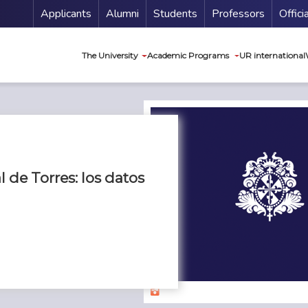
Menu Secundario
Applicants
Alumni
Students
Professors
Offici
Navegación princip
The University
Academic Programs
UR international
l de Torres: los datos