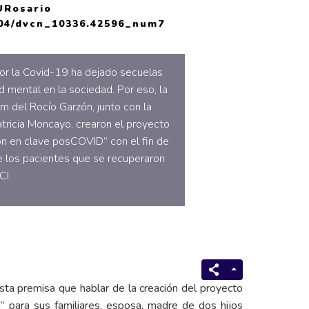
URosario
2804/dvcn_10336.42596_num7
or la Covid-19 ha dejado secuelas
d mental en la sociedad. Por eso, la
m del Rocío Garzón, junto con la
tricia Moncayo, crearon el proyecto
n en clave posCOVID” con el fin de
de los pacientes que se recuperaron
CI.
sta premisa que hablar de la creación del proyecto
a” para sus familiares, esposa, madre de dos hijos