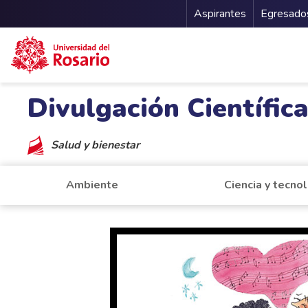
Menu Secu
Aspirantes
Egresado
Pasar al contenido principal
Divulgación Científic
Salud y bienestar
Ambiente
Ciencia y tecno