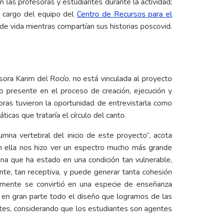
on las profesoras y estudiantes durante la actividad;
 a cargo del equipo del
Centro de Recursos para el
 de vida mientras compartían sus historias poscovid.
ora Karim del Rocío, no está vinculada al proyecto
vo presente en el proceso de creación, ejecución y
oras tuvieron la oportunidad de entrevistarla como
ticas que trataría el círculo del canto.
mna vertebral del inicio de este proyecto”, acota
con ella nos hizo ver un espectro mucho más grande
a que ha estado en una condición tan vulnerable,
ente, tan receptiva, y puede generar tanta cohesión
lmente se convirtió en una especie de enseñanza
 y en gran parte todo el diseño que logramos de las
ntes, considerando que los estudiantes son agentes