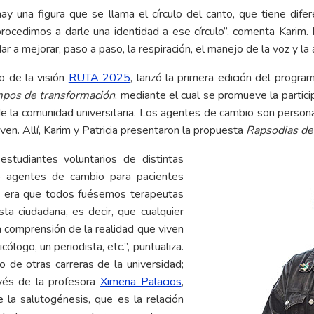
hay una figura que se llama el círculo del canto, que tiene dife
ocedimos a darle una identidad a ese círculo”, comenta Karim. E
 a mejorar, paso a paso, la respiración, el manejo de la voz y la 
o de la visión
RUTA 2025
, lanzó la primera edición del progr
mpos de transformación
, mediante el cual se promueve la partic
 de la comunidad universitaria. Los agentes de cambio son pers
en. Allí, Karim y Patricia presentaron la propuesta
Rapsodias de
estudiantes voluntarios de distintas
mo agentes de cambio para pacientes
no era que todos fuésemos terapeutas
sta ciudadana, es decir, que cualquier
 comprensión de la realidad que viven
ólogo, un periodista, etc.”, puntualiza.
de otras carreras de la universidad;
avés de la profesora
Ximena Palacios
,
la salutogénesis, que es la relación