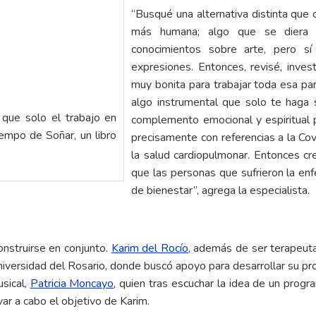
“Busqué una alternativa distinta que
más humana; algo que se diera a
conocimientos sobre arte, pero s
expresiones. Entonces, revisé, inve
muy bonita para trabajar toda esa par
algo instrumental que solo te haga s
que solo el trabajo en
complemento emocional y espiritual pa
iempo de Soñar, un libro
precisamente con referencias a la Covi
la salud cardiopulmonar. Entonces cre
que las personas que sufrieron la enf
de bienestar”, agrega la especialista.
construirse en conjunto.
Karim del Rocío
, además de ser terapeuta
Universidad del Rosario, donde buscó apoyo para desarrollar su p
sical,
Patricia Moncayo
, quien tras escuchar la idea de un prog
var a cabo el objetivo de Karim.