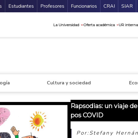
ndario
Guía de
s
Estudiantes
Profesores
Funcionarios
CRAI
SIAR
Navegación prin
La Universidad
Oferta académica
UR interna
a
logía
Cultura y sociedad
Eco
Rapsodias: un viaje de
pos COVID
Por:Stefany Herná