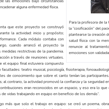
de las emociones bajo circunstancias
ncadenar alguna enfermedad física.
Para la profesora de la
enta que este proyecto se construyó
la “cosificación” del pac
nte la actividad: inicio y propósito;
plantearse la creación 
erformance. Cada módulo contaba con
salud física con la me
go, cuando arrancó el proyecto la
renuncie al tratamie
s medidas restrictivas de la pandemia.
emociones son validada
cción a través de reuniones virtuales.
e el equipo final estuviera compuesto
cultades: teatro musical, psicología, fisioterapia, fonoaudiolog
les de conocimiento que sobre el canto tenían las participantes
llas; al contrario, la actividad promovió la confianza y la segurida
ontribuciones eran reconocidos en un espacio, y eso era lo que
de vidas trabajando en equipo en beneficio de los demás”.
go más que solo el trabajo en equipo: se creó un poema, obra d