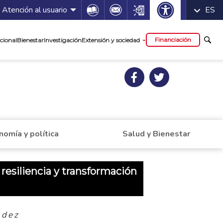
 servicios
Icon
Icon
Icon
Atención al usuario
ES
cipal
Financiación
cional
Bienestar
Investigación
Extensión y sociedad
nomía y política
Salud y Bienestar
 resiliencia y transformación
ndez