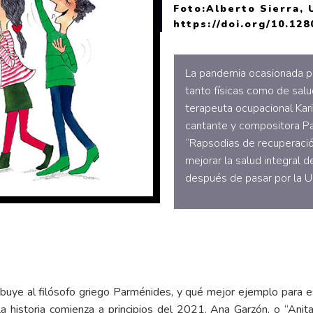
Foto:Alberto Sierra, 
https://doi.org/10.1
La pandemia ocasionada p
tanto físicas como de salu
terapeuta ocupacional Kari
cantante y compositora Pa
“Rapsodias de recuperació
mejorar la salud integral 
después de pasar por la U
ibuye al filósofo griego Parménides, y qué mejor ejemplo para e
La historia comienza a principios del 2021. Ana Garzón, o “Anit