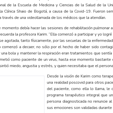
nal de la Escuela de Medicina y Ciencias de la Salud de la Un
 la Clínica Shaio de Bogotá, a causa de la Covid-19. Fueron se
a a través de una videollamada de los médicos que la atendían.
ese momento debía hacer las sesiones de rehabilitación pulmonar a
ecuerda la profesora Karim. “Ella comenzó a participar y yo logr
se agotada, tanto físicamente, por las secuelas de la enfermedad
comenzó a decaer, no sólo por el hecho de haber sido contagia
r una bola y mantener la respiración eran tratamientos que sent
ometió como paciente de un virus, hasta ese momento bastante d
ntió miedo, angustia y estrés, y quien necesitaba que el persona
Desde la visión de Karim como terapeu
una realidad poscovid para otros pacie
del paciente, como ella lo llama, le 
programa terapéutico integral que un
persona diagnosticada no renuncie a
sus emociones son validadas durante 