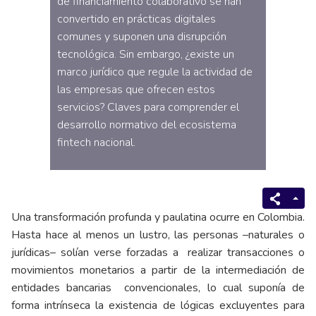
de financiamiento colaborativo se han
convertido en prácticas digitales
comunes y suponen una disrupción
tecnológica. Sin embargo, ¿existe un
marco jurídico que regule la actividad de
las empresas que ofrecen estos
servicios? Claves para comprender el
desarrollo normativo del ecosistema
fintech nacional.
Una transformación profunda y paulatina ocurre en Colombia.
Hasta hace al menos un lustro, las personas –naturales o
jurídicas– solían verse forzadas a realizar transacciones o
movimientos monetarios a partir de la intermediación de
entidades bancarias convencionales, lo cual suponía de
forma intrínseca la existencia de lógicas excluyentes para