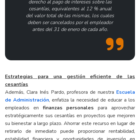
derecho al pago de intereses sobre las
cesantías, equivalentes al 12 % anual
del valor total de las mismas, los cuales
deben ser cancelados por el empleador
antes del 31 de enero de cada año.
Estrategias para una gestión eficiente de las
cesantías
Además, Clara Inés Pardo, profesora de nuestra
Escuela
de Administración
, enfatiza la necesidad de educar a los
empleados en
finanzas personales
para aprovechar
estratégicamente sus cesantías en proyectos que mejoren
su bienestar a largo plazo. Ahorrar este recurso en lugar de
retirarlo de inmediato puede proporcionar rentabilidad,
estabilidad financiera y oportunidades de inversión en