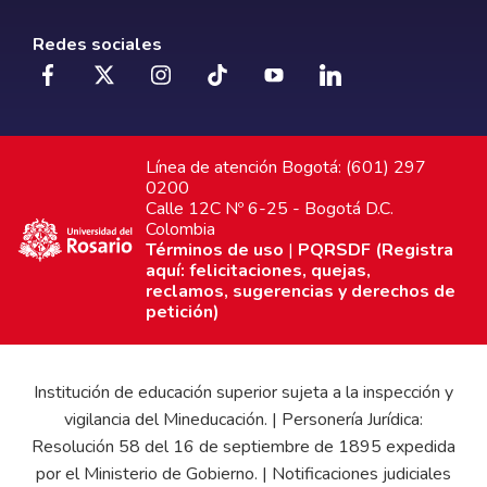
Redes sociales
Línea de atención Bogotá: (601) 297
0200
Calle 12C Nº 6-25 - Bogotá D.C.
Colombia
Términos de uso
|
PQRSDF (Registra
aquí: felicitaciones, quejas,
reclamos, sugerencias y derechos de
petición)
Institución de educación superior sujeta a la inspección y
vigilancia del Mineducación. | Personería Jurídica:
Resolución 58 del 16 de septiembre de 1895 expedida
por el Ministerio de Gobierno. | Notificaciones judiciales