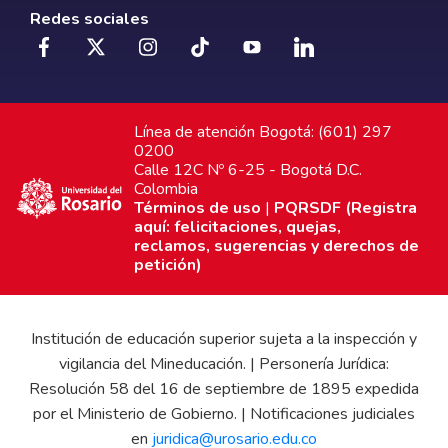
Redes sociales
Línea de atención Bogotá: (601) 297
0200
Calle 12C Nº 6-25 - Bogotá D.C.
Colombia
Términos de uso
|
PQRSDF (Registra
aquí: felicitaciones, quejas,
reclamos, sugerencias y derechos de
petición)
Institución de educación superior sujeta a la inspección y
vigilancia del Mineducación. | Personería Jurídica:
Resolución 58 del 16 de septiembre de 1895 expedida
por el Ministerio de Gobierno. | Notificaciones judiciales
en
juridica@urosario.edu.co