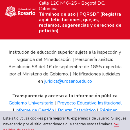
Calle 12C Nº 6-25 - Bogotá D.C.
Colombia
Términos de uso
|
PQRSDF (Registra
aquí: felicitaciones, quejas,
reclamos, sugerencias y derechos de
petición)
Institución de educación superior sujeta a la inspección y
vigilancia del Mineducación. | Personería Jurídica:
Resolución 58 del 16 de septiembre de 1895 expedida
por el Ministerio de Gobierno. | Notificaciones judiciales
en
juridica@urosario.edu.co
Transparencia y acceso a la información pública
Gobierno Universitario
|
Proyecto Educativo Institucional
|
Informe de Gestión
|
Boletín Estadístico
|
Régimen
Tributario
|
Estados Financieros
|
Código de Ética
|
Canal
Este sitio utiliza cookies para mejorar tu experiencia de usuario. Si sigues
de Integridad UR
navegando por el sitio, entendemos que aceptas estos términos.
Ver