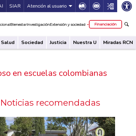
ía de servicios
Icon
Icon
Icon
AI
SIAR
Atención al usuario
cipal
Financiación
cional
Bienestar
Investigación
Extensión y sociedad
Salud
Sociedad
Justicia
Nuestra U
Miradas RCN
coso en escuelas colombianas
Noticias recomendadas