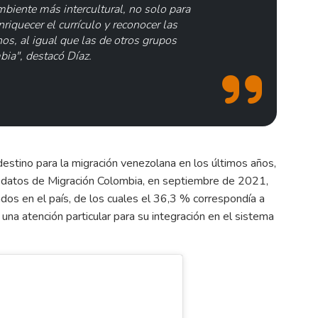
biente más intercultural, no solo para
riquecer el currículo y reconocer las
os, al igual que las de otros grupos
bia", destacó Díaz.
destino para la migración venezolana en los últimos años,
n datos de Migración Colombia, en septiembre de 2021,
dos en el país, de los cuales el 36,3 % correspondía a
una atención particular para su integración en el sistema