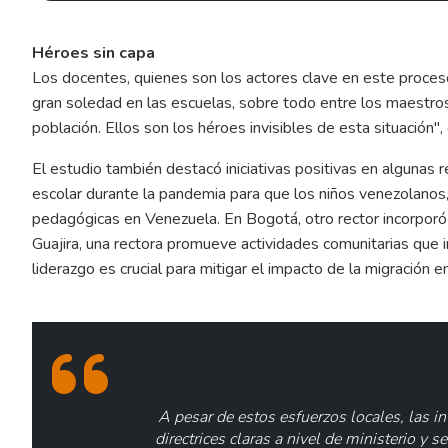
Héroes sin capa
Los docentes, quienes son los actores clave en este proceso
gran soledad en las escuelas, sobre todo entre los maestros
población. Ellos son los héroes invisibles de esta situación",
El estudio también destacó iniciativas positivas en algunas 
escolar durante la pandemia para que los niños venezolanos, q
pedagógicas en Venezuela. En Bogotá, otro rector incorporó 
Guajira, una rectora promueve actividades comunitarias que 
liderazgo es crucial para mitigar el impacto de la migración e
A pesar de estos esfuerzos locales, las i
directrices claras a nivel de ministerio y s