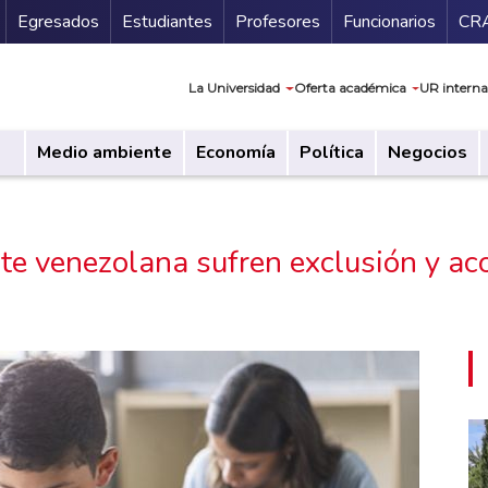
Secundario
Gu
Egresados
Estudiantes
Profesores
Funcionarios
CR
Navegación prin
La Universidad
Oferta académica
UR interna
Medio ambiente
Economía
Política
Negocios
te venezolana sufren exclusión y a