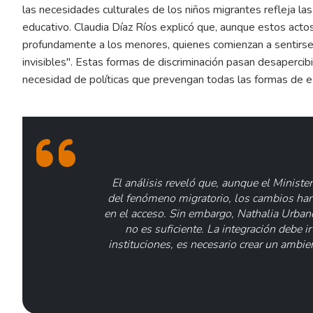
las necesidades culturales de los niños migrantes refleja las
educativo. Claudia Díaz Ríos explicó que, aunque estos act
profundamente a los menores, quienes comienzan a sentirse
invisibles". Estas formas de discriminación pasan desaperci
necesidad de políticas que prevengan todas las formas de exc
El análisis reveló que, aunque el Minist
del fenómeno migratorio, los cambios ha
en el acceso. Sin embargo, Nathalia Urban
no es suficiente. La integración debe ir
instituciones, es necesario crear un ambien