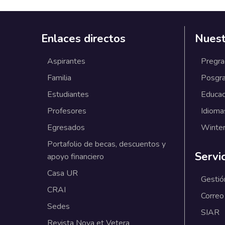
Enlaces directos
Nuest
Aspirantes
Pregr
Familia
Posgr
Estudiantes
Educac
Profesores
Idioma
Egresados
Winter
Portafolio de becas, descuentos y
Servi
apoyo financiero
Casa UR
Gestió
CRAI
Correo
Sedes
SIAR
Revista Nova et Vetera