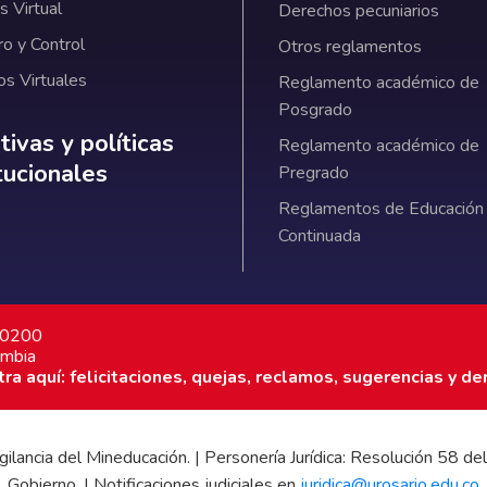
 Virtual
Derechos pecuniarios
ro y Control
Otros reglamentos
os Virtuales
Reglamento académico de
Posgrado
ativas y políticas institucionales
ivas y políticas
Reglamento académico de
itucionales
Pregrado
Reglamentos de Educación
Continuada
7 0200
ombia
a aquí: felicitaciones, quejas, reclamos, sugerencias y de
 vigilancia del Mineducación. | Personería Jurídica: Resolución 58
Gobierno. | Notificaciones judiciales en
juridica@urosario.edu.co