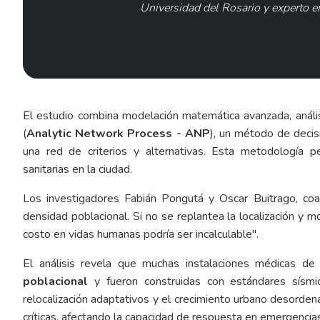
Universidad del Rosario y experto en
El estudio combina modelación matemática avanzada, anális
(
Analytic Network Process - ANP
), un método de decis
una red de criterios y alternativas. Esta metodología per
sanitarias en la ciudad.
Los investigadores Fabián Pongutá y Oscar Buitrago, coau
densidad poblacional. Si no se replantea la localización y m
costo en vidas humanas podría ser incalculable".
El análisis revela que muchas instalaciones médicas 
poblacional
y fueron construidas con estándares sísmi
relocalización adaptativos y el crecimiento urbano desorden
críticas, afectando la capacidad de respuesta en emergencia