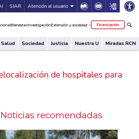
ía de servicios
Icon
Icon
Icon
AI
SIAR
Atención al usuario
cipal
Financiación
cional
Bienestar
Investigación
Extensión y sociedad
Salud
Sociedad
Justicia
Nuestra U
Miradas RCN
elocalización de hospitales para
Noticias recomendadas