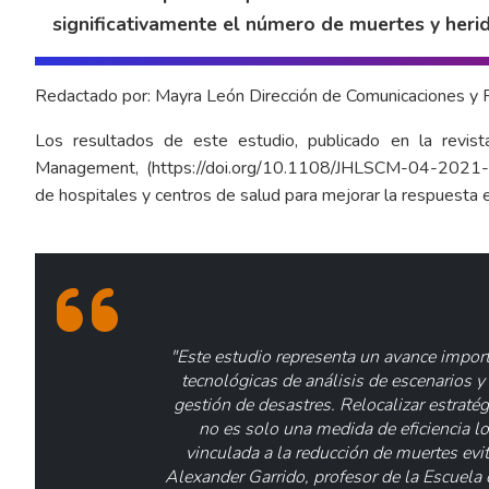
significativamente el número de muertes y heri
Redactado por: Mayra León Dirección de Comunicaciones y R
Los resultados de este estudio, publicado en la revist
Management, (
https://doi.org/10.1108/JHLSCM-04-2021
de hospitales y centros de salud para mejorar la respuesta
"Este estudio representa un avance import
tecnológicas de análisis de escenarios 
gestión de desastres. Relocalizar estraté
no es solo una medida de eficiencia lo
vinculada a la reducción de muertes evi
Alexander Garrido, profesor de la Escuela 