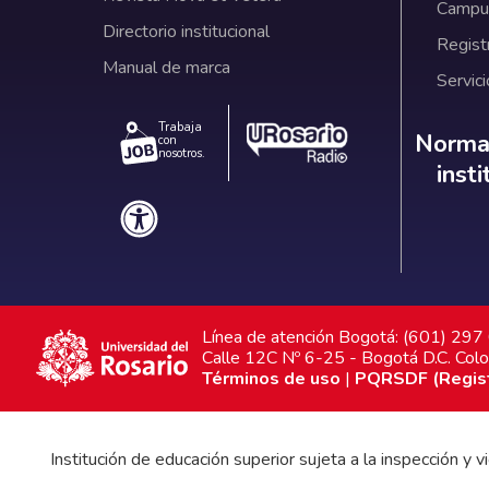
Campus
Directorio institucional
Regist
Manual de marca
Servici
Trabaja
Norm
Normat
con
nosotros.
inst
Línea de atención Bogotá: (601) 29
Calle 12C Nº 6-25 - Bogotá D.C. Col
Términos de uso
|
PQRSDF (Registr
Institución de educación superior sujeta a la inspección y