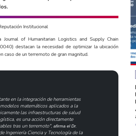
dos.
eputación Institucional
a Journal of Humanitarian Logistics and Supply Chain
-0040
) destacan la necesidad de optimizar la ubicación
 en caso de un terremoto de gran magnitud.
ante en la integración de herramientas
y modelos matemáticos aplicados a la
gicamente las infraestructuras de salud
gística, es una acción directamente
tables tras un terremoto",
afirma el Dr.
de Ingeniería Ciencia y Tecnología de la