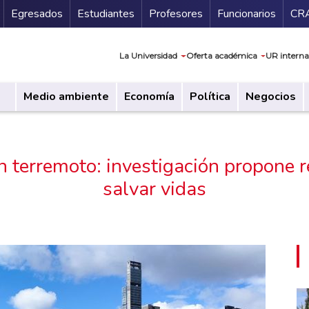
Secundario
Gu
Egresados
Estudiantes
Profesores
Funcionarios
CR
Navegación prin
La Universidad
Oferta académica
UR interna
Medio ambiente
Economía
Política
Negocios
n terremoto: investigación propone r
salvar vidas