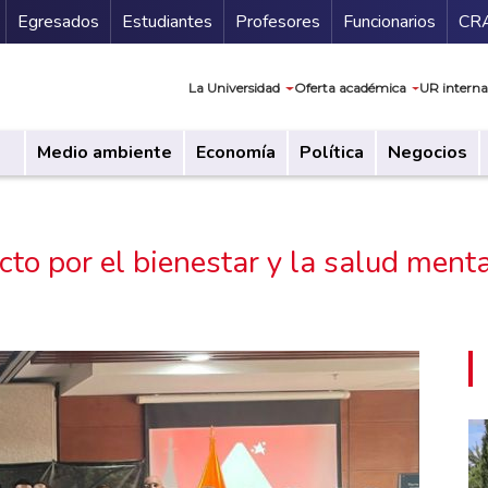
Secundario
Gu
Egresados
Estudiantes
Profesores
Funcionarios
CR
Navegación prin
La Universidad
Oferta académica
UR interna
Medio ambiente
Economía
Política
Negocios
to por el bienestar y la salud ment