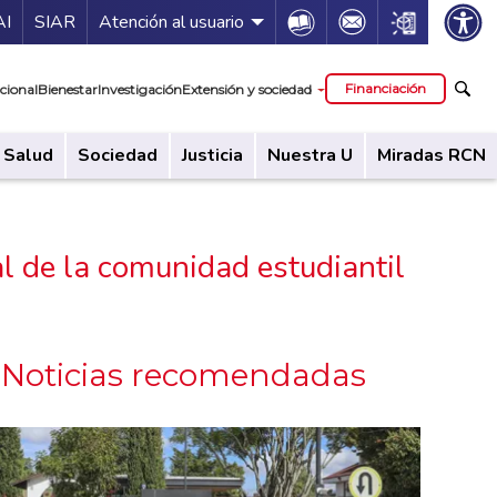
ía de servicios
Icon
Icon
Icon
AI
SIAR
Atención al usuario
cipal
Financiación
cional
Bienestar
Investigación
Extensión y sociedad
Salud
Sociedad
Justicia
Nuestra U
Miradas RCN
al de la comunidad estudiantil
Noticias recomendadas