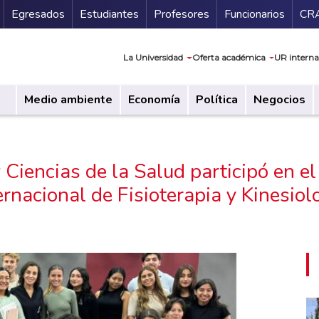
Secundario
Gu
Egresados
Estudiantes
Profesores
Funcionarios
CR
Navegación prin
La Universidad
Oferta académica
UR interna
Medio ambiente
Economía
Política
Negocios
Ciencias de la Salud participó en el
ernacional de Fisioterapia y Kinesiol