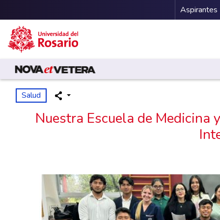
Menu 
Aspirantes
Pasar al contenido principal
Salud
Nuestra Escuela de Medicina y 
Int