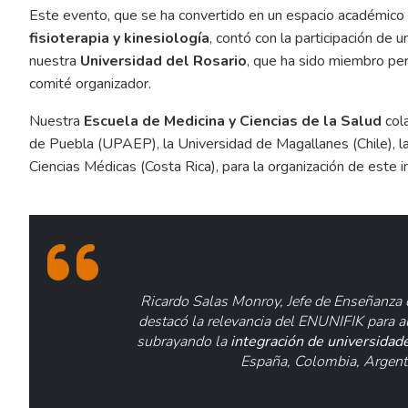
Este evento, que se ha convertido en un espacio académico 
fisioterapia y kinesiología
, contó con la participación de 
nuestra
Universidad del Rosario
, que ha sido miembro p
comité organizador.
Nuestra
Escuela de Medicina y Ciencias de la Salud
col
de Puebla (UPAEP), la Universidad de Magallanes (Chile), la
Ciencias Médicas (Costa Rica), para la organización de este 
Ricardo Salas Monroy, Jefe de Enseñanza d
destacó la relevancia del ENUNIFIK para aum
subrayando la
integración de universidade
España, Colombia, Argenti