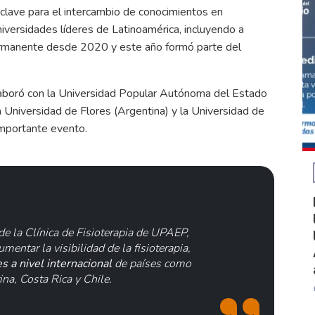
clave para el intercambio de conocimientos en
universidades líderes de Latinoamérica, incluyendo a
ermanente desde 2020 y este año formó parte del
aboró con la Universidad Popular Autónoma del Estado
 Universidad de Flores (Argentina) y la Universidad de
importante evento.
e la Clínica de Fisioterapia de UPAEP,
entar la visibilidad de la fisioterapia,
s a nivel internacional
de países como
na, Costa Rica y Chile.