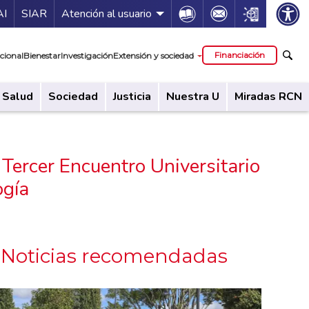
ía de servicios
Icon
Icon
Icon
AI
SIAR
Atención al usuario
cipal
Financiación
cional
Bienestar
Investigación
Extensión y sociedad
Salud
Sociedad
Justicia
Nuestra U
Miradas RCN
 Tercer Encuentro Universitario
ogía
Noticias recomendadas