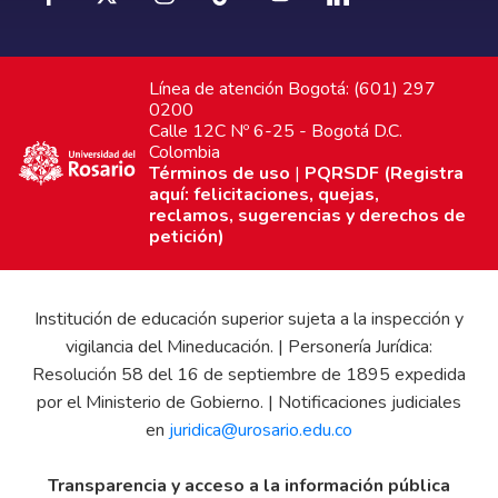
Línea de atención Bogotá: (601) 297
0200
Calle 12C Nº 6-25 - Bogotá D.C.
Colombia
Términos de uso
|
PQRSDF (Registra
aquí: felicitaciones, quejas,
reclamos, sugerencias y derechos de
petición)
Institución de educación superior sujeta a la inspección y
vigilancia del Mineducación. | Personería Jurídica:
Resolución 58 del 16 de septiembre de 1895 expedida
por el Ministerio de Gobierno. | Notificaciones judiciales
en
juridica@urosario.edu.co
Transparencia y acceso a la información pública