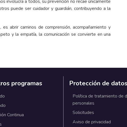
 nos involucra a todos, su prevención no recae únicamente
tros puede ser cuidador y guardián, contribuyendo a la
rio, es abrir caminos de comprensión, acompañamiento y
peto y la empatía, la comunicación se convierte en una
ros programas
Protección de dato
ado
Política de tratamiento de 
personales
ado
Solicitudes
ión Continua
Aviso de privacidad
s