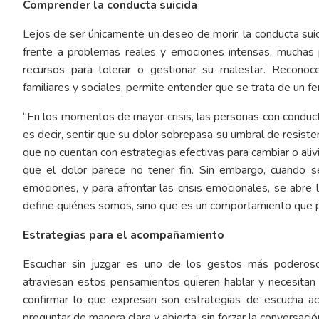
Comprender la conducta suicida
Lejos de ser únicamente un deseo de morir, la conducta su
frente a problemas reales y emociones intensas, muchas 
recursos para tolerar o gestionar su malestar. Reconocer
familiares y sociales, permite entender que se trata de un f
“En los momentos de mayor crisis, las personas con conduct
es decir, sentir que su dolor sobrepasa su umbral de resist
que no cuentan con estrategias efectivas para cambiar o aliv
que el dolor parece no tener fin. Sin embargo, cuando se
emociones, y para afrontar las crisis emocionales, se abre
define quiénes somos, sino que es un comportamiento que 
Estrategias para el acompañamiento
Escuchar sin juzgar es uno de los gestos más poderosos
atraviesan estos pensamientos quieren hablar y necesitan 
confirmar lo que expresan son estrategias de escucha a
preguntar de manera clara y abierta, sin forzar la conversació