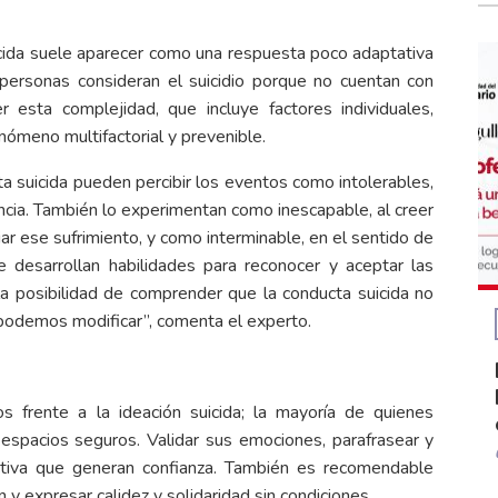
icida suele aparecer como una respuesta poco adaptativa
personas consideran el suicidio porque no cuentan con
 esta complejidad, que incluye factores individuales,
enómeno multifactorial y prevenible.
a suicida pueden percibir los eventos como intolerables,
encia. También lo experimentan como inescapable, al creer
iar ese sufrimiento, y como interminable, en el sentido de
 desarrollan habilidades para reconocer y aceptar las
 la posibilidad de comprender que la conducta suicida no
podemos modificar”, comenta el experto.
 frente a la ideación suicida; la mayoría de quienes
espacios seguros. Validar sus emociones, parafrasear y
ctiva que generan confianza. También es recomendable
n y expresar calidez y solidaridad sin condiciones.