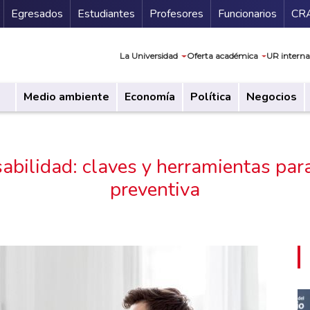
Secundario
Gu
Egresados
Estudiantes
Profesores
Funcionarios
CR
Navegación prin
La Universidad
Oferta académica
UR interna
Medio ambiente
Economía
Política
Negocios
sabilidad: claves y herramientas pa
preventiva