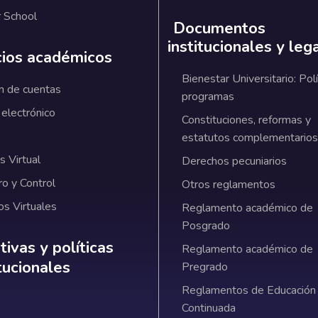
 School
Documentos
institucionales y leg
cios académicos
Bienestar Universitario: Polí
n de cuentas
programas
 electrónico
Constituciones, reformas y
estatutos complementarios
 Virtual
Derechos pecuniarios
ro y Control
Otros reglamentos
os Virtuales
Reglamento académico de
Posgrado
ativas y políticas institucionales
ivas y políticas
Reglamento académico de
itucionales
Pregrado
Reglamentos de Educación
Continuada