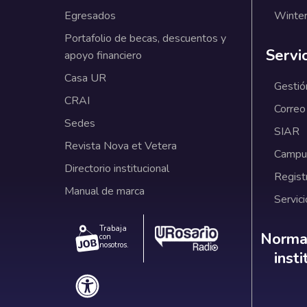
Egresados
Winter
Portafolio de becas, descuentos y
Servi
apoyo financiero
Casa UR
Gestió
CRAI
Correo
Sedes
SIAR
Revista Nova et Vetera
Campus
Directorio institucional
Regist
Manual de marca
Servici
Trabaja
Norm
Normat
con
nosotros.
inst