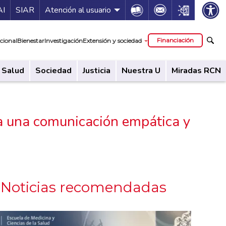
ía de servicios
Icon
Icon
Icon
AI
SIAR
Atención al usuario
cipal
Financiación
cional
Bienestar
Investigación
Extensión y sociedad
Salud
Sociedad
Justicia
Nuestra U
Miradas RCN
ra una comunicación empática y
Noticias recomendadas