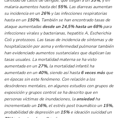
cantidad de casos de dengue, que llegan a un
35%
y en
,
malaria aumentos hasta del
55%
Las diarreas aumentan
.
su incidencia en un
26%
y las infecciones respiratorias
hasta en un
150%
También se han encontrado tasas de
.
ataque aumentadas
desde un 24,5% hasta un 68%
para
infecciones virales y bacterianas, hepatitis A, Escherichia
Coli y protozoos. Las tasas de incidencia de síntomas y de
hospitalización por asma y enfermedad pulmonar también
han evidenciado aumentos sustanciales que duplican las
tasas usuales. La mortalidad materna se ha visto
aumentada en un
27%,
la mortalidad infantil ha
aumentado en un
40%,
siendo así hasta
6 veces más
que
en épocas sin este fenómeno. Con relación a los
desórdenes mentales, en algunos estudios con grupos de
exposición y grupos control se ha descrito que en
personas víctimas de inundaciones, la
ansiedad
ha
incrementado un
16%,
el estrés post traumático un
15%,
probabilidad de depresión un
15%
e ideación suicidad un