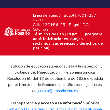
Línea de atención Bogotá: (601) 297
0200
Calle 12C Nº 6-25 - Bogotá D.C.
Colombia
Términos de uso
|
PQRSDF (Registra
aquí: felicitaciones, quejas,
reclamos, sugerencias y derechos de
petición)
Institución de educación superior sujeta a la inspección y
vigilancia del Mineducación. | Personería Jurídica:
Resolución 58 del 16 de septiembre de 1895 expedida
por el Ministerio de Gobierno. | Notificaciones judiciales
en
juridica@urosario.edu.co
Transparencia y acceso a la información pública
Gobierno Universitario
|
Proyecto Educativo Institucional