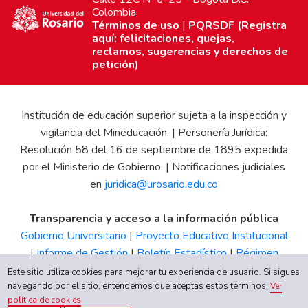
Colombia
Términos de uso
|
PQRSDF (Registra
aquí: felicitaciones, quejas,
reclamos, sugerencias y derechos de
petición)
Institución de educación superior sujeta a la inspección y
vigilancia del Mineducación. | Personería Jurídica:
Resolución 58 del 16 de septiembre de 1895 expedida
por el Ministerio de Gobierno. | Notificaciones judiciales
en
juridica@urosario.edu.co
Transparencia y acceso a la información pública
Gobierno Universitario
|
Proyecto Educativo Institucional
|
Informe de Gestión
|
Boletín Estadístico
|
Régimen
Tributario
|
Estados Financieros
|
Código de Ética
|
Canal
Este sitio utiliza cookies para mejorar tu experiencia de usuario. Si sigues
navegando por el sitio, entendemos que aceptas estos términos.
de Integridad UR
Ver
política de cookies