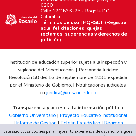
0200
Calle 12C Nº 6-25 - Bogotá D.C.
Colombia
Términos de uso
|
PQRSDF (Registra
aquí: felicitaciones, quejas,
reclamos, sugerencias y derechos de
petición)
Institución de educación superior sujeta a la inspección y
vigilancia del Mineducación. | Personería Jurídica:
Resolución 58 del 16 de septiembre de 1895 expedida
por el Ministerio de Gobierno. | Notificaciones judiciales
en
juridica@urosario.edu.co
Transparencia y acceso a la información pública
Gobierno Universitario
|
Proyecto Educativo Institucional
|
Informe de Gestión
|
Boletín Estadístico
|
Régimen
Tributario
|
Estados Financieros
|
Código de Ética
|
Canal
Este sitio utiliza cookies para mejorar tu experiencia de usuario. Si sigues