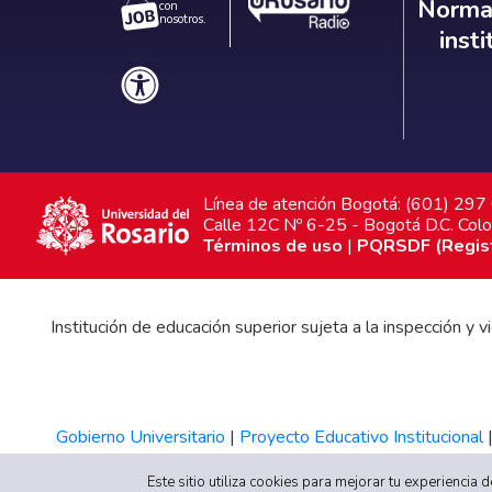
Norm
Normat
con
nosotros.
inst
Línea de atención Bogotá: (601) 29
Calle 12C Nº 6-25 - Bogotá D.C. Col
Términos de uso
|
PQRSDF (Registr
Institución de educación superior sujeta a la inspección y
Gobierno Universitario
|
Proyecto Educativo Institucional
Este sitio utiliza cookies para mejorar tu experiencia