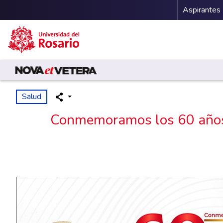
Menu 
Aspirantes
Pasar al contenido principal
Salud
Conmemoramos los 60 años 