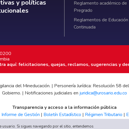
ativas y políticas institucionales
ivas y políticas
Reglamento académico de
itucionales
Pregrado
Reglamentos de Educación
Continuada
7 0200
ombia
a aquí: felicitaciones, quejas, reclamos, sugerencias y de
 vigilancia del Mineducación. | Personería Jurídica: Resolución 58
Gobierno. | Notificaciones judiciales en
juridica@urosario.edu.co
Transparencia y acceso a la información pública
|
Informe de Gestión
|
Boletín Estadístico
|
Régimen Tributario
|
E
UR
 de usuario. Si sigues navegando por el sitio, entendemos