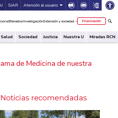
ía de servicios
Icon
Icon
Icon
AI
SIAR
Atención al usuario
cipal
Financiación
cional
Bienestar
Investigación
Extensión y sociedad
Salud
Sociedad
Justicia
Nuestra U
Miradas RCN
ama de Medicina de nuestra
Noticias recomendadas