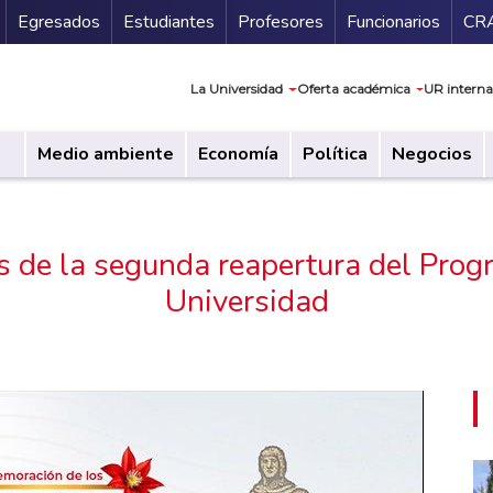
Secundario
Gu
Egresados
Estudiantes
Profesores
Funcionarios
CR
Navegación prin
La Universidad
Oferta académica
UR interna
Medio ambiente
Economía
Política
Negocios
de la segunda reapertura del Progr
Universidad