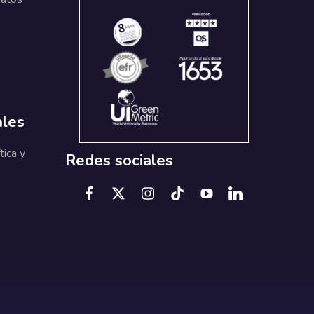
ales
tica y
Redes sociales