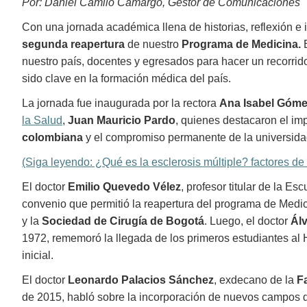
Por: Daniel Camilo Camargo, Gestor de Comunicaciones
Con una jornada académica llena de historias, reflexión 
segunda reapertura
de nuestro
Programa de Medicina.
nuestro país, docentes y egresados para hacer un recorrido
sido clave en la formación médica del país.
La jornada fue inaugurada por la rectora
Ana Isabel Góm
la Salud
,
Juan Mauricio Pardo
, quienes destacaron el imp
colombiana
y el compromiso permanente de la universida
(Siga leyendo: ¿Qué es la esclerosis múltiple? factores de 
El doctor
Emilio Quevedo Vélez
, profesor titular de la Es
convenio que permitió la reapertura del programa de Medi
y la
Sociedad de Cirugía de Bogotá
. Luego, el doctor
Ál
1972, rememoró la llegada de los primeros estudiantes al 
inicial.
El doctor
Leonardo Palacios Sánchez
, exdecano de la
F
de 2015, habló sobre la incorporación de nuevos campos d