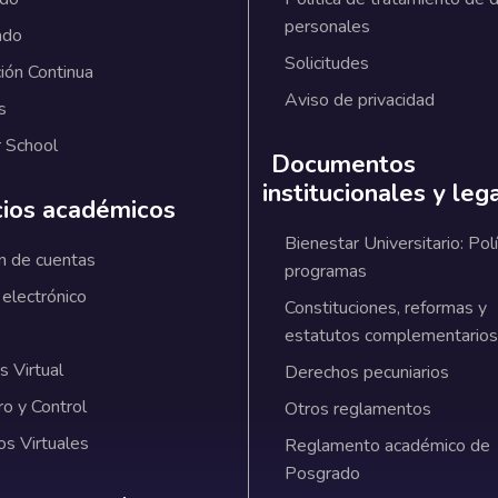
personales
ado
Solicitudes
ión Continua
Aviso de privacidad
s
 School
Documentos
institucionales y leg
cios académicos
Bienestar Universitario: Polí
n de cuentas
programas
 electrónico
Constituciones, reformas y
estatutos complementarios
 Virtual
Derechos pecuniarios
ro y Control
Otros reglamentos
os Virtuales
Reglamento académico de
Posgrado